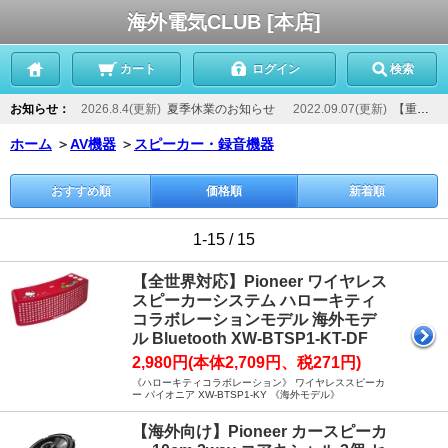
海外電気CLUB [本店]
カート
ログイン
検索
お知らせ：
2026.8.4(更新)
夏季休業のお知らせ
2022.09.07(更新)
【重要】当店からのメールが届かないお客様へ
ホーム
＞
AV機器
＞
スピーカー・録音機器
おすすめ順
価格順
新着順
1-15 / 15
【全世界対応】Pioneer ワイヤレス
スピーカーシステム ハローキティ
コラボレーションモデル 海外モデ
ル Bluetooth XW-BTSP1-KT-DF
2,980円(本体2,709円、税271円)
《ハローキティコラボレーション》 ワイヤレススピーカ
ー パイオニア XW-BTSP1-KY 《海外モデル》
【海外向け】Pioneer カースピーカ