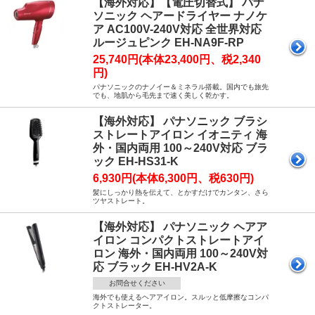
【海外対応】【電圧切替式】 パナ
ソニック ヘアードライヤー ナノケ
ア AC100V-240V対応 全世界対応
ルージュピンク EH-NA9F-RP
25,740円(本体23,400円、税2,340
円)
パナソニックのナノイー＆ミネラル搭載。国内でも旅先
でも、地肌から毛先まで速く美しく乾かす。
【海外対応】 パナソニック ブラシ
ストレートアイロン イオニティ 海
外・国内両用 100～240V対応 ブラ
ック EH-HS31-K
6,930円(本体6,300円、税630円)
髪にしっかり熱を伝えて、とかすだけでカンタン、さら
ツヤストレート。
【海外対応】 パナソニック ヘアア
イロン コンパクトストレートアイ
ロン 海外・国内両用 100～240V対
応 ブラック EH-HV2A-K
お問合せください
海外でも使えるヘアアイロン。スルッと低摩擦なコンパ
クトストレーター。