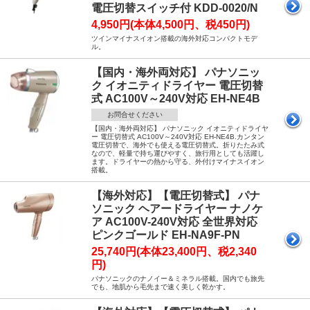
電圧切替スイッチ付 KDD-0020/N
4,950円(本体4,500円、税450円)
ツインマイナスイオン搭載の海外対応コンパクトモデ
ル。
【国内・海外両対応】 パナソニッ
ク イオニティドライヤー 電圧切替
式 AC100V～240V対応 EH-NE4B
お問合せください
【国内・海外両対応】 パナソニック イオニティドライヤ
ー 電圧切替式 AC100V～240V対応 EH-NE4B.カンタン
電圧切替で、海外でも使える電圧切替式。折りたたみ式
なので、軽量で持ち運びやすく、旅行用としても活躍し
ます。ドライヤーの熱から守る、外付けマイナスイオン
搭載。
【海外対応】【電圧切替式】 パナ
ソニック ヘアードライヤー ナノケ
ア AC100V-240V対応 全世界対応
ピンクゴールド EH-NA9F-PN
25,740円(本体23,400円、税2,340
円)
パナソニックのナノイー＆ミネラル搭載。国内でも旅先
でも、地肌から毛先まで速く美しく乾かす。