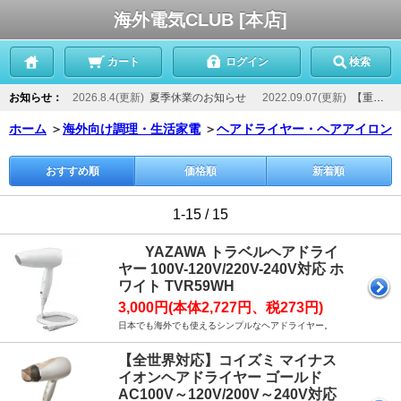
海外電気CLUB [本店]
カート
ログイン
検索
お知らせ：
2026.8.4(更新)
夏季休業のお知らせ
2022.09.07(更新)
【重要】当店からのメールが届かないお客様へ
ホーム
＞
海外向け調理・生活家電
＞
ヘアドライヤー・ヘアアイロン
おすすめ順
価格順
新着順
1-15 / 15
YAZAWA トラベルヘアドライ
ヤー 100V-120V/220V-240V対応 ホ
ワイト TVR59WH
3,000円(本体2,727円、税273円)
日本でも海外でも使えるシンプルなヘアドライヤー。
【全世界対応】コイズミ マイナス
イオンヘアドライヤー ゴールド
AC100V～120V/200V～240V対応