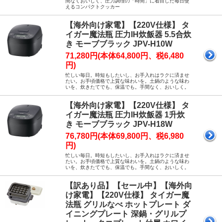
間なくおいしく、圧力調理の「時間」に着目した毎日使
えるコンパクトクッカー
【海外向け家電】【220V仕様】 タ
イガー魔法瓶 圧力IH炊飯器 5.5合炊
き モーブブラック JPV-H10W
71,280円(本体64,800円、税6,480
円)
忙しい毎日。時短もしたいし、お手入れはラクに済ませ
たい。お手頃価格で上質な味わいを。土鍋のような味わ
いを、炊きたてでも、保温でも。手間なく、おいしく。
【海外向け家電】【220V仕様】 タ
イガー魔法瓶 圧力IH炊飯器 1升炊
き モーブブラック JPV-H18W
76,780円(本体69,800円、税6,980
円)
忙しい毎日。時短もしたいし、お手入れはラクに済ませ
たい。お手頃価格で上質な味わいを。土鍋のような味わ
いを、炊きたてでも、保温でも。手間なく、おいしく。
【訳あり品】【セール中】【海外向
け家電】【220V仕様】 タイガー魔
法瓶 グリルなべ ホットプレート ダ
イニングプレート 深鍋・グリルプ