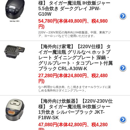
様】 タイガー魔法瓶 IH炊飯ジャー
5.5合炊き ダークグレイ JPW-
G10W
54,780円(本体49,800円、税4,980
円)
220V～230V対応の海外向けIH炊飯器。中国、東南アジ
ア、ヨーロッパなどでご使用いただけます。
【海外向け家電】【220V仕様】 タ
イガー魔法瓶 グリルなべ ホットプ
レート ダイニングプレート 深鍋・
グリルプレート・タコプレート付属
ブラック CRL-A30W-K
27,280円(本体24,800円、税2,480
円)
なべ料理から焼き肉、たこ焼きまでオールラウンドに楽
しめる海外向けダイニングプレート。
【海外向け炊飯器】【220V-230V仕
様】 タイガー魔法瓶 IH炊飯ジャー
1升炊き シルバーブラック JKT-
F18W-SK
47,080円(本体42,800円、税4,280