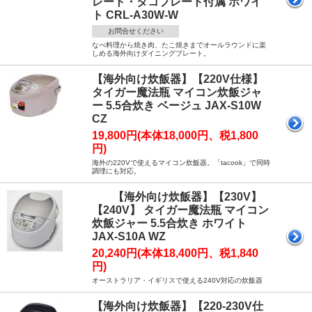
レート・タコプレート付属 ホワイ
ト CRL-A30W-W
お問合せください
なべ料理から焼き肉、たこ焼きまでオールラウンドに楽
しめる海外向けダイニングプレート。
【海外向け炊飯器】【220V仕様】
タイガー魔法瓶 マイコン炊飯ジャ
ー 5.5合炊き ベージュ JAX-S10W
CZ
19,800円(本体18,000円、税1,800
円)
海外の220Vで使えるマイコン炊飯器。「tacook」で同時
調理にも対応。
【海外向け炊飯器】【230V】
【240V】 タイガー魔法瓶 マイコン
炊飯ジャー 5.5合炊き ホワイト
JAX-S10A WZ
20,240円(本体18,400円、税1,840
円)
オーストラリア・イギリスで使える240V対応の炊飯器
【海外向け炊飯器】【220-230V仕