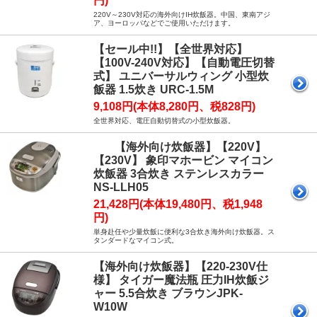
円)
220V～230V対応の海外向けIH炊飯器。中国、東南アジ
ア、ヨーロッパなどでご使用いただけます。
【セール中!!】【全世界対応】
【100V-240V対応】【自動電圧切替
式】 ユニバーサルウィング 小型炊
飯器 1.5炊き URC-1.5M
9,108円(本体8,280円、税828円)
全世界対応、電圧自動切替式の小型炊飯器。
【海外向け炊飯器】【220V】
【230V】 象印マホービン マイコン
炊飯器 3合炊き ステンレスカラー
NS-LLH05
21,428円(本体19,480円、税1,948
円)
単身赴任や少量炊飯に便利な3合炊き海外向け炊飯器。ス
タンダードなマイコン式。
【海外向け炊飯器】【220-230V仕
様】 タイガー魔法瓶 圧力IH炊飯ジ
ャー 5.5合炊き ブラウンJPK-
W10W