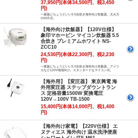
37,950円(本体34,500円、税3,450
円)
一家族にちょうどいい5.5合炊き海外向け炊飯器。大火力
のIH方式。
【海外向け炊飯器】【120V仕様】
象印マホービン マイコン炊飯器 5.5
合炊き プレミアムホワイト NS-
ZCC10
24,530円(本体22,300円、税2,230
円)
一家族にちょうどいい5.5合炊き海外向け炊飯器。アメリ
カなど120V地域向け。スタンダードなマイコン式。
【海外用】【変圧器】 東京興電 海
外用変圧器 ステップダウントラン
ス 定格容量1500W 変換電圧
120V→100V TB-1500
15,400円(本体14,000円、税1,400
円)
【海外向け家電】【220V仕様】 エ
ヌティエス 海外向け 温水洗浄便座
シャワートイレ ITS-M61