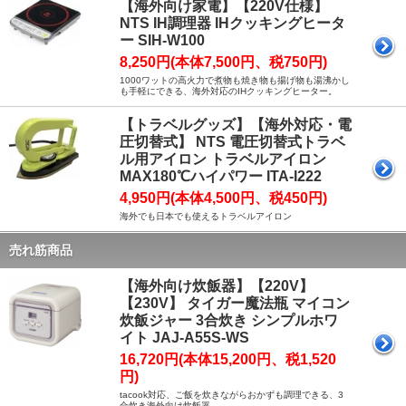
【海外向け家電】【220V仕様】
NTS IH調理器 IHクッキングヒータ
ー SIH-W100
8,250円(本体7,500円、税750円)
1000ワットの高火力で煮物も焼き物も揚げ物も湯沸かし
も手軽にできる、海外対応のIHクッキングヒーター。
【トラベルグッズ】【海外対応・電
圧切替式】 NTS 電圧切替式トラベ
ル用アイロン トラベルアイロン
MAX180℃ハイパワー ITA-I222
4,950円(本体4,500円、税450円)
海外でも日本でも使えるトラベルアイロン
売れ筋商品
【海外向け炊飯器】【220V】
【230V】 タイガー魔法瓶 マイコン
炊飯ジャー 3合炊き シンプルホワ
イト JAJ-A55S-WS
16,720円(本体15,200円、税1,520
円)
tacook対応、ご飯を炊きながらおかずも調理できる、3
合炊き海外向け炊飯器。