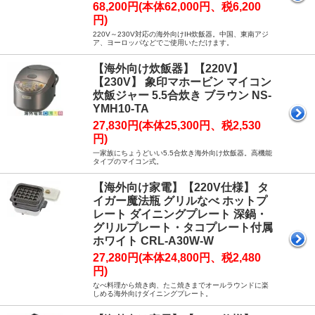
68,200円(本体62,000円、税6,200
円)
220V～230V対応の海外向けIH炊飯器。中国、東南アジ
ア、ヨーロッパなどでご使用いただけます。
【海外向け炊飯器】【220V】
【230V】 象印マホービン マイコン
炊飯ジャー 5.5合炊き ブラウン NS-
YMH10-TA
27,830円(本体25,300円、税2,530
円)
一家族にちょうどいい5.5合炊き海外向け炊飯器。高機能
タイプのマイコン式。
【海外向け家電】【220V仕様】 タ
イガー魔法瓶 グリルなべ ホットプ
レート ダイニングプレート 深鍋・
グリルプレート・タコプレート付属
ホワイト CRL-A30W-W
27,280円(本体24,800円、税2,480
円)
なべ料理から焼き肉、たこ焼きまでオールラウンドに楽
しめる海外向けダイニングプレート。