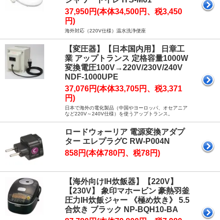
37,950円(本体34,500円、税3,450
円)
海外対応（220V仕様）温水洗浄便座
【変圧器】【日本国内用】 日章工
業 アップトランス 定格容量1000W
変換電圧100V→220V/230V/240V
NDF-1000UPE
37,076円(本体33,705円、税3,371
円)
日本で海外の電化製品（中国やヨーロッパ、オセアニア
など220V～240V仕様）を使うアップトランス。
ロードウォーリア 電源変換アダプ
ター エレプラグC RW-P004N
858円(本体780円、税78円)
【海外向けIH炊飯器】【220V】
【230V】 象印マホービン 豪熱羽釜
圧力IH炊飯ジャー 《極め炊き》 5.5
合炊き ブラック NP-BQH10-BA