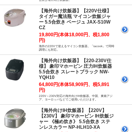
【海外向け炊飯器】【220V仕様】
タイガー魔法瓶 マイコン炊飯ジャ
ー 5.5合炊き ベージュ JAX-S10W
CZ
19,800円(本体18,000円、税1,800
円)
海外の220Vで使えるマイコン炊飯器。「tacook」で同時
調理にも対応。
【海外向け炊飯器】【220-230V仕
様】 象印マホービン 圧力IH炊飯器
5.5合炊き スレートブラック NW-
YQH10
64,800円(本体58,909円、税5,891
円)
220V～230V対応の海外向けIH炊飯器。中国、東南アジ
ア、ヨーロッパなどでご使用いただけます。
【海外向けIH炊飯器】【220V】
【230V】 象印マホービン IH炊飯ジ
ャー 《極め炊き》 5.5合炊き ステ
ンレスカラー NP-HLH10-XA