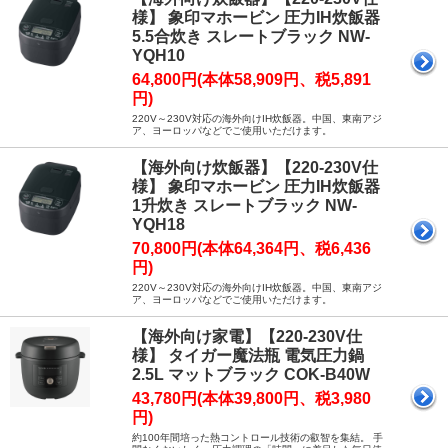
様】 象印マホービン 圧力IH炊飯器
5.5合炊き スレートブラック NW-
YQH10
64,800円(本体58,909円、税5,891
円)
220V～230V対応の海外向けIH炊飯器。中国、東南アジ
ア、ヨーロッパなどでご使用いただけます。
【海外向け炊飯器】【220-230V仕
様】 象印マホービン 圧力IH炊飯器
1升炊き スレートブラック NW-
YQH18
70,800円(本体64,364円、税6,436
円)
220V～230V対応の海外向けIH炊飯器。中国、東南アジ
ア、ヨーロッパなどでご使用いただけます。
【海外向け家電】【220-230V仕
様】 タイガー魔法瓶 電気圧力鍋
2.5L マットブラック COK-B40W
43,780円(本体39,800円、税3,980
円)
約100年間培った熱コントロール技術の叡智を集結。 手