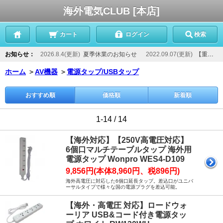
海外電気CLUB [本店]
カート
ログイン
検索
お知らせ：
2026.8.4(更新)
夏季休業のお知らせ
2022.09.07(更新)
【重要】当店からのメールが届かないお客様へ
ホーム
＞
AV機器
＞
電源タップ/USBタップ
おすすめ順
価格順
新着順
1-14 / 14
【海外対応】【250V高電圧対応】
6個口マルチテーブルタップ 海外用
電源タップ Wonpro WES4-D109
9,856円(本体8,960円、税896円)
海外高電圧に対応した6個口延長タップ。差込口がユニバ
ーサルタイプで様々な国の電源プラグを差込可能。
【海外・高電圧 対応】ロードウォ
ーリア USB&コード付き電源タッ