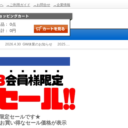
へ
→ご利用ガイド
→お問合せ
→企業情報
品： 0点
計： 0円
2026.4.30
GW休業のお知らせ
2025.12.24
冬季休業のお知らせ
2025.9.2
様限定セールです★
お買い得なセール価格が表示