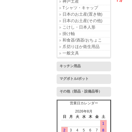
神戸土産
Tシャツ・キャップ
日本のお土産(置き物)
日本のお土産(その他)
こけし・日本人形
掛け軸
和食器/酒器/おちょこ
爪切りほか衛生用品
一般文具
キッチン用品
マグボトル/ポット
その他（部品・設備品等）
営業日カレンダー
2026年8月
日
月
火
水
木
金
土
1
2
3
4
5
6
7
8