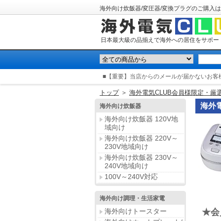
海外向け炊飯器/変圧器/変換プラグのご購入は
日本最大級の品揃えで海外への居住をサポー
■【重要】当店からのメールが届かないお客
トップ
＞
海外電気CLUB会員様限定・厳
海外
海外向け炊飯器
海外向け炊飯器 120V地
域向け
海外向け炊飯器 220V～
230V地域向け
海外向け炊飯器 230V～
240V地域向け
100V～240V対応
海外向け調理・生活家電
海外向けトースター
★会