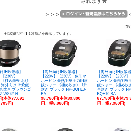
されます★
＞＞＞
[並
数：全[10]商品中 [1-10] 商品を表示しています。
けIH炊飯器】
【海外向けIH炊飯器】
【海外向けIH炊飯
】【230V】
【220V】【230V】 象印マ
【220V】【230V
HI 《打込鉄釜 おひ
ホービン 豪熱羽釜圧力IH炊
ホービン 豪熱羽釜圧
 海外向け IH炊飯
飯ジャー 《極め炊き》 1升
飯ジャー 《極め炊き》
4合炊き ブラウンゴ
炊き ブラック NP-BQH18-
合炊き ブラック NP
Z-WS4Y-N
BA
BQH10-BA
円(本体77,091
98,780円(本体89,800
87,780円(本体79,
709円)
円、税8,980円)
円、税7,980円)