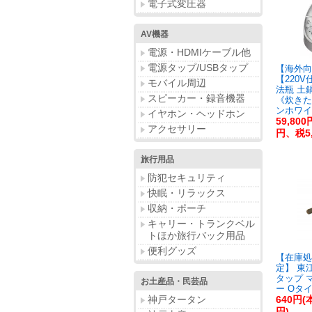
電子式変圧器
AV機器
電源・HDMIケーブル他
電源タップ/USBタップ
【海外向
【220
モバイル周辺
法瓶 土
スピーカー・録音機器
《炊きた
ンホワイト
イヤホン・ヘッドホン
59,800
アクセサリー
円、税5,
旅行用品
防犯セキュリティ
快眠・リラックス
収納・ポーチ
キャリー・トランクベル
トほか旅行バック用品
便利グッズ
【在庫処
定】 東
タップ 
お土産品・民芸品
ー Oタイプ
神戸タータン
640円(
円)