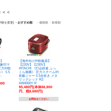
＜＜＜
び順を変更]
・おすすめ順
・価格順
・新着順
器】
【海外向けIH炊飯器】
】 象印マ
【220V】【230V】
力IH炊
HITACHI 《打込鉄釜 ふっ
 5.5
くら御膳》 圧力スチームIH
-
炊飯ジャー 5.5合炊き メタ
リックレッド RZ-
800
AW4000Y R
95,480円(本体86,800
円、税8,680円)
お問合せください