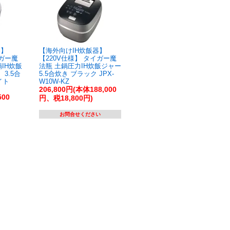
器】
【海外向けIH炊飯器】
イガー魔
【220V仕様】 タイガー魔
IH炊飯
法瓶 土鍋圧力IH炊飯ジャー
3.5合
5.5合炊き ブラック JPX-
イト
W10W-KZ
206,800円(本体188,000
500
円、税18,800円)
お問合せください