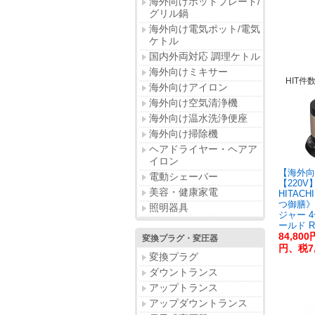
海外向けホットプレート/
グリル鍋
海外向け電気ポット/電気
ケトル
国内外両対応 調理ケトル
海外向けミキサー
HIT件
海外向けアイロン
海外向け空気清浄機
海外向け温水洗浄便座
海外向け掃除機
ヘアドライヤー・ヘアア
イロン
【海外向
電動シェーバー
【220V
美容・健康家電
HITAC
つ御膳》
照明器具
ジャー 
ールド R
84,800
変換プラグ・変圧器
円、税7,
変換プラグ
ダウントランス
アップトランス
アップダウントランス