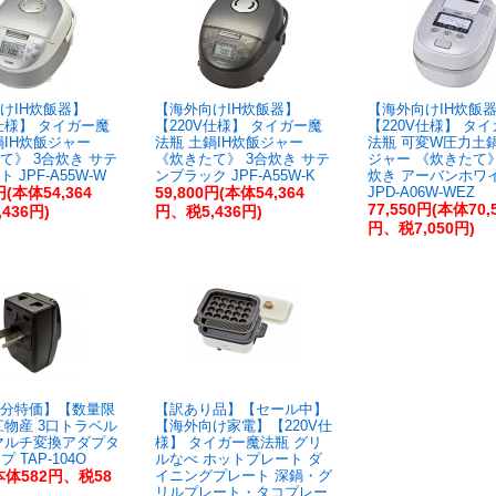
けIH炊飯器】
【海外向けIH炊飯器】
【海外向けIH炊飯
V仕様】 タイガー魔
【220V仕様】 タイガー魔
【220V仕様】 タ
鍋IH炊飯ジャー
法瓶 土鍋IH炊飯ジャー
法瓶 可変W圧力土鍋
て》 3合炊き サテ
《炊きたて》 3合炊き サテ
ジャー 《炊きたて》 
 JPF-A55W-W
ンブラック JPF-A55W-K
炊き アーバンホワ
円(本体54,364
59,800円(本体54,364
JPD-A06W-WEZ
77,550円(本体70,
436円)
円、税5,436円)
円、税7,050円)
分特価】【数量限
【訳あり品】【セール中】
江物産 3口トラベル
【海外向け家電】【220V仕
マルチ変換アダプタ
様】 タイガー魔法瓶 グリ
 TAP-104O
ルなべ ホットプレート ダ
本体582円、税58
イニングプレート 深鍋・グ
リルプレート・タコプレー