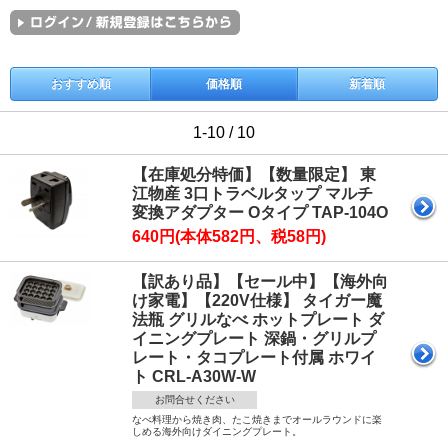
おすすめ順
価格順
新着順
1-10 / 10
【在庫処分特価】【数量限定】 東
江物産 3口トラベルタップ マルチ
変換アダプター Oタイプ TAP-104O
640円(本体582円、税58円)
【訳あり品】【セール中】【海外向
け家電】【220V仕様】 タイガー魔
法瓶 グリルなべ ホットプレート ダ
イニングプレート 深鍋・グリルプ
レート・タコプレート付属 ホワイ
ト CRL-A30W-W
お問合せください
なべ料理から焼き肉、たこ焼きまでオールラウンドに楽
しめる海外向けダイニングプレート。