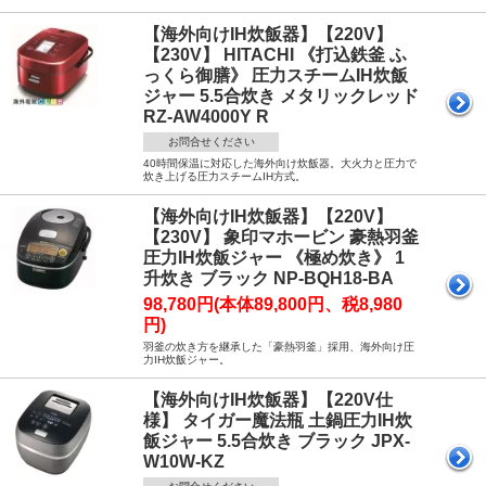
【海外向けIH炊飯器】【220V】
【230V】 HITACHI 《打込鉄釜 ふ
っくら御膳》 圧力スチームIH炊飯
ジャー 5.5合炊き メタリックレッド
RZ-AW4000Y R
お問合せください
40時間保温に対応した海外向け炊飯器。大火力と圧力で
炊き上げる圧力スチームIH方式。
【海外向けIH炊飯器】【220V】
【230V】 象印マホービン 豪熱羽釜
圧力IH炊飯ジャー 《極め炊き》 1
升炊き ブラック NP-BQH18-BA
98,780円(本体89,800円、税8,980
円)
羽釜の炊き方を継承した「豪熱羽釜」採用、海外向け圧
力IH炊飯ジャー。
【海外向けIH炊飯器】【220V仕
様】 タイガー魔法瓶 土鍋圧力IH炊
飯ジャー 5.5合炊き ブラック JPX-
W10W-KZ