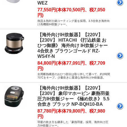
WEZ
77,550円(本体70,500円、税7,050
円)
熱流＆熱封土鍋コーティング釜を採用。3.5合炊き海外向
け高機能IH炊飯ジャー。
【海外向けIH炊飯器】【220V】
【230V】 HITACHI 《打込鉄釜 お
ひつ御膳》 海外向け IH炊飯ジャー
4合炊き ブラウンゴールド RZ-
WS4Y-N
84,800円(本体77,091円、税7,709
円)
全周断熱構造のおひつ部分は取り外して運べて、約2時間
70℃をキープ。少量炊きに最適な海外向けIH炊飯器。
【海外向けIH炊飯器】【220V】
【230V】 象印マホービン 豪熱羽釜
圧力IH炊飯ジャー 《極め炊き》 5.5
合炊き ブラック NP-BQH10-BA
87,780円(本体79,800円、税7,980
円)
羽釜の炊き方を継承した「豪熱羽釜」採用、海外向け圧
力IH炊飯ジャー。