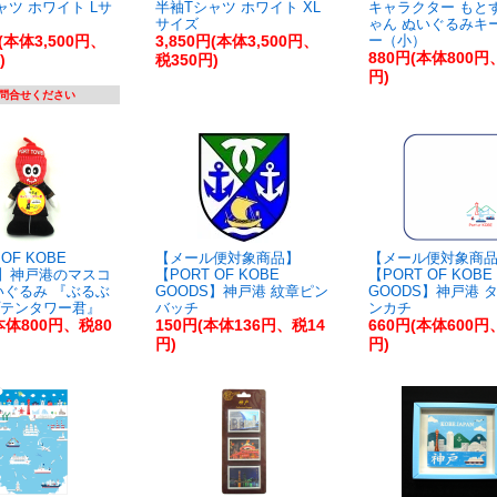
ャツ ホワイト Lサ
半袖Tシャツ ホワイト XL
キャラクター もと
サイズ
ゃん ぬいぐるみキ
円(本体3,500円、
3,850円(本体3,500円、
ー（小）
880円(本体800円
)
税350円)
円)
問合せください
OF KOBE
【メール便対象商品】
【メール便対象商
S】神戸港のマスコ
【PORT OF KOBE
【PORT OF KOBE
いぐるみ 『ぶるぶ
GOODS】神戸港 紋章ピン
GOODS】神戸港 
テンタワー君』
バッチ
ンカチ
本体800円、税80
150円(本体136円、税14
660円(本体600円
円)
円)