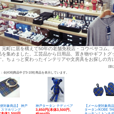
・元町に居を構えて50年の老舗免税店・コウベサコム。
品を集めました。工芸品から日用品、置き物やギフトグ
す。ちょっと変わったインテリアや文房具をお探しの方
[並
数：全[436]商品中 [73-108] 商品を表示しています。
便対象商品】 神戸
神戸タータン テディベア
【メール便対象商品
 スマホリング
3,850円(本体3,500円、
タータン/KOBE TA
円(本体1,500円、
キッチンミトン＆