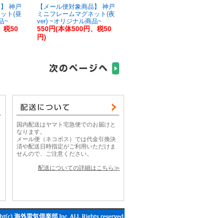
】 神戸
【メール便対象商品】 神戸
ット(昼
ミニフレームマグネット(夜
品~
ver) ~オリジナル商品~
、税50
550円(本体500円、税50
円)
国内配送はヤマト宅急便でのお届けと
なります。
メール便（ネコポス）では代金引換決
済や配送日時指定がご利用いただけま
せんので、ご注意ください。
配送についての詳細はこちら≫