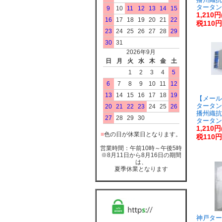
タータン
9
10
11
12
13
14
15
1,210
16
17
18
19
20
21
22
税110円
23
24
25
26
27
28
29
30
31
2026年9月
日
月
火
水
木
金
土
1
2
3
4
5
6
7
8
9
10
11
12
13
14
15
16
17
18
19
【メール
タータン
20
21
22
23
24
25
26
播州織抗
27
28
29
30
タータン
1,210
■
色の日が休業日となります。
税110円
営業時間：午前10時～午後5時
※8月11日から8月16日の期間
は、
夏季休業となります
神戸ター