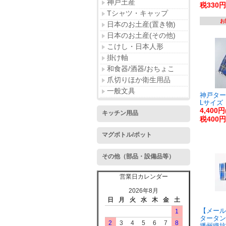
神戸土産
税330円
Tシャツ・キャップ
お
日本のお土産(置き物)
日本のお土産(その他)
こけし・日本人形
掛け軸
和食器/酒器/おちょこ
爪切りほか衛生用品
一般文具
神戸ター
Lサイズ
4,400
キッチン用品
税400円
マグボトル/ポット
その他（部品・設備品等）
営業日カレンダー
2026年8月
日
月
火
水
木
金
土
【メール
1
タータン
2
3
4
5
6
7
8
播州織抗