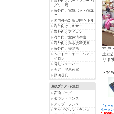
海外向けホットプレート/
グリル鍋
海外向け電気ポット/電気
ケトル
国内外両対応 調理ケトル
海外向けミキサー
海外向けアイロン
海外向け空気清浄機
海外向け温水洗浄便座
神戸
海外向け掃除機
土産
ヘアドライヤー・ヘアア
イロン
りま
電動シェーバー
美容・健康家電
HIT件
照明器具
変換プラグ・変圧器
変換プラグ
ダウントランス
アップトランス
【メール
アップダウントランス
タータン
1,650