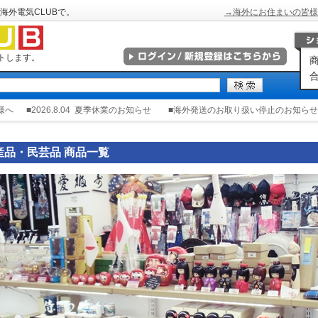
海外電気CLUBで。
→海外にお住まいの皆様
トします。
商
合
様へ
■2026.8.04
夏季休業のお知らせ
■海外発送のお取り扱い停止のお知らせ
産品・民芸品 商品一覧