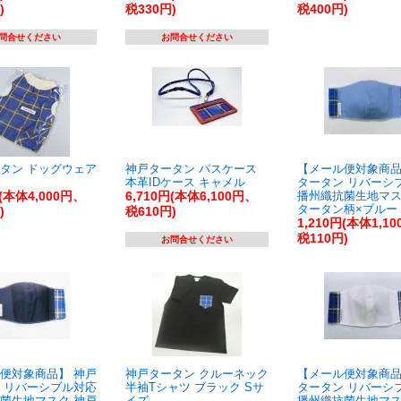
)
税330円)
税400円)
問合せください
お問合せください
タン ドッグウェア
神戸タータン パスケース
【メール便対象商品
本革IDケース キャメル
タータン リバーシ
円(本体4,000円、
6,710円(本体6,100円、
播州織抗菌生地マス
タータン柄×ブルー
)
税610円)
1,210円(本体1,1
税110円)
お問合せください
便対象商品】 神戸
神戸タータン クルーネック
【メール便対象商品
 リバーシブル対応
半袖Tシャツ ブラック Sサ
タータン リバーシ
菌生地マスク 神戸
イズ
播州織抗菌生地マス