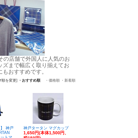
その店舗で外国人に人気のお
ッズまで幅広く取り揃えてお
にもおすすめです。
び順を変更]
・おすすめ順
・価格順
・新着順
】 神戸
神戸タータン マグカップ
RTAN
1,650円(本体1,500円、
ポットマ