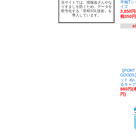
半袖Tシ
当サイトでは、情報改ざんやな
イズ
りすましを防ぐため、データを
暗号化する「常時SSL技術」を
3,850
導入しています。
税350円
お
【PORT 
GOOD
ット ぬ
るキャプ
880円(
円)