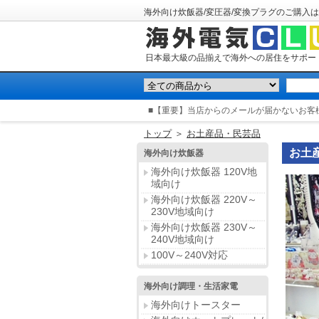
海外向け炊飯器/変圧器/変換プラグのご購入は
日本最大級の品揃えで海外への居住をサポー
■【重要】当店からのメールが届かないお客
トップ
＞
お土産品・民芸品
お土
海外向け炊飯器
海外向け炊飯器 120V地
域向け
海外向け炊飯器 220V～
230V地域向け
海外向け炊飯器 230V～
240V地域向け
100V～240V対応
海外向け調理・生活家電
海外向けトースター