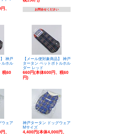
税150円)
00円、
お問合せください
】 神戸
【メール便対象商品】 神戸
トルホル
タータン ペットボトルホル
ダー レッド
、税60
660円(本体600円、税60
円)
グウェア
神戸タータン ドッグウェア
Mサイズ
00円、
4,400円(本体4,000円、