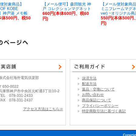
便対象商品】
【メール便可】森田観光 神
【メール便対象商品
OF KOBE
戸 コレクションマグネット
ミニフレームマグネ
S】神戸港 メモ帳
660円(本体600円、税60
ver) ~オリジナル商
本体500円、税50
550円(本体500円
円)
円)
株式会社海外電気倶楽部
決済方法
配送方法
〒650-0022
返品・交換について
兵庫県神戸市中央区元町通3丁目10-2
お問い合わせ
TEL 078-331-2433
FAX 078-331-2437
商品保証について
プライバシーポリシー
アクセス方法はこちら≫
特定商取引法に基づく表記