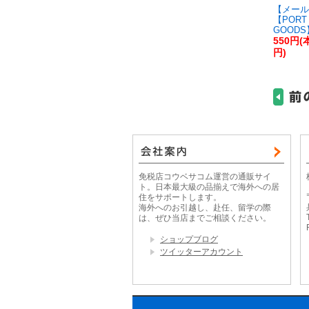
【メール
【PORT 
GOOD
550円(
円)
免税店コウベサコム運営の通販サイ
ト。日本最大級の品揃えで海外への居
住をサポートします。
海外へのお引越し、赴任、留学の際
は、ぜひ当店までご相談ください。
ショップブログ
ツイッターアカウント