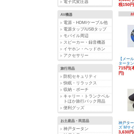
電子式変圧器
税150円
お
AV機器
電源・HDMIケーブル他
電源タップ/USBタップ
モバイル周辺
スピーカー・録音機器
イヤホン・ヘッドホン
アクセサリー
【メール
タータン
715円(
旅行用品
円)
防犯セキュリティ
快眠・リラックス
収納・ポーチ
キャリー・トランクベル
トほか旅行バック用品
便利グッズ
お土産品・民芸品
神戸ター
ズ Mサ
神戸タータン
3,630