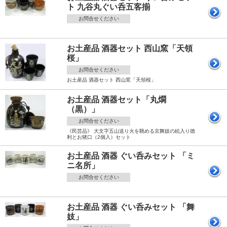
ト 九谷丸ぐい呑五客揃
お問合せください
お土産品 酒器セット 西山窯「天領
桜」
お問合せください
お土産品 酒器セット 西山窯「天領桜」
お土産品 酒器セット「丸燗
（黒）」
お問合せください
《民芸品》 大文字五山送り火を眺める京舞妓の絵入り徳
利とお猪口（2個入）セット
お土産品 酒器 ぐい呑みセット 「ミ
ニ名所」
お問合せください
お土産品 酒器 ぐい呑みセット 「舞
妓」