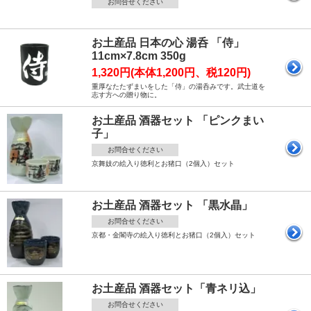
お問合せください
お土産品 日本の心 湯呑 「侍」
11cm×7.8cm 350g
1,320円(本体1,200円、税120円)
重厚なたたずまいをした「侍」の湯呑みです。武士道を
志す方への贈り物に。
お土産品 酒器セット 「ピンクまい
子」
お問合せください
京舞妓の絵入り徳利とお猪口（2個入）セット
お土産品 酒器セット 「黒水晶」
お問合せください
京都・金閣寺の絵入り徳利とお猪口（2個入）セット
お土産品 酒器セット「青ネリ込」
お問合せください