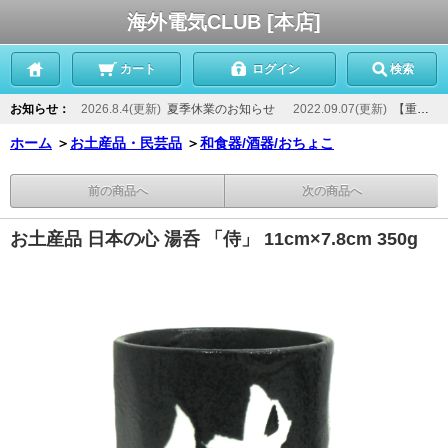
海外電気CLUB [本店]
カート
ログイン
検索
お知らせ：
2026.8.4(更新)
夏季休業のお知らせ
2022.09.07(更新)
【重要】当店からのメールが届かないお客様へ
ホーム
＞
お土産品・民芸品
＞
和食器/酒器/おちょこ
前の商品へ
次の商品へ
お土産品 日本の心 湯呑 「侍」 11cm×7.8cm 350g