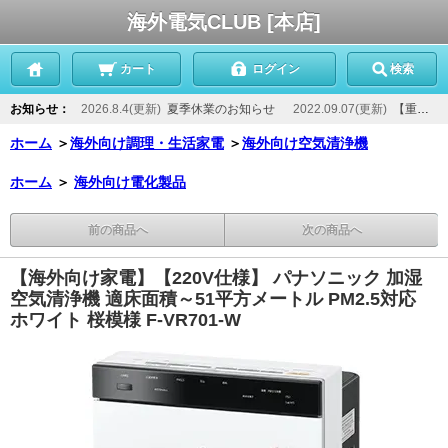
海外電気CLUB [本店]
カート
ログイン
検索
お知らせ：
2026.8.4(更新)
夏季休業のお知らせ
2022.09.07(更新)
【重要】当店からのメールが届かないお客様へ
ホーム
＞
海外向け調理・生活家電
＞
海外向け空気清浄機
ホーム
＞
海外向け電化製品
前の商品へ
次の商品へ
【海外向け家電】【220V仕様】 パナソニック 加湿
空気清浄機 適床面積～51平方メートル PM2.5対応
ホワイト 桜模様 F-VR701-W