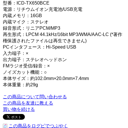
型番：ICD-TX650BCE
電源：リチウムイオン充電池/USB充電
内蔵メモリ：16GB
内蔵マイク：ステレオ
録音形式：リニアPCM/MP3
再生形式：LPCM 44.1kHz/16bit MP3/WMA/AAC-LC (*著作
権保護されたファイルは再生できません)
PCインタフェース：Hi-Speed USB
入力端子：×
出力端子：ステレオヘッドホン
FMラジオ受信/録音：×
ノイズカット機能：○
本体サイズ：約102.0mm×20.0mm×7.4mm
本体重量：約29g
この商品について問い合わせる
この商品を友達に教える
買い物を続ける
この商品をログピでつぶやく