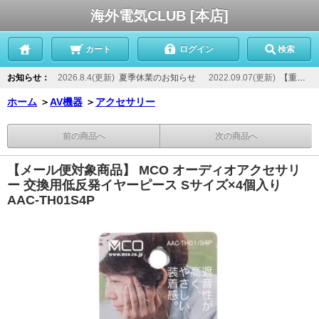
海外電気CLUB [本店]
カート
ログイン
検索
お知らせ：
2026.8.4(更新)
夏季休業のお知らせ
2022.09.07(更新)
【重要】当店からのメールが届かないお客様へ
ホーム
＞
AV機器
＞
アクセサリー
前の商品へ
次の商品へ
【メール便対象商品】 MCO オーディオアクセサリ
ー 交換用低反発イヤーピース Sサイズ×4個入り
AAC-TH01S4P