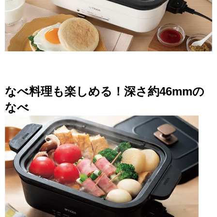
なべ料理も楽しめる！深さ約46mmの
なべ