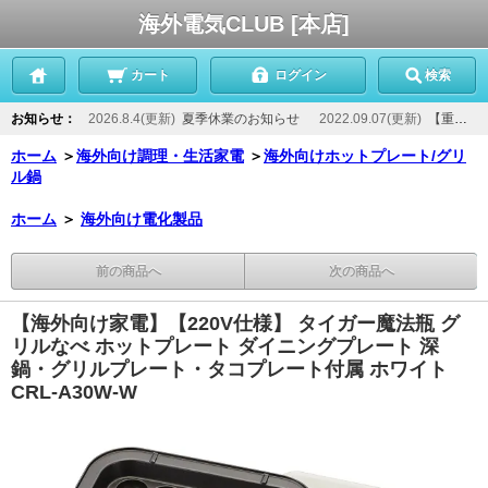
海外電気CLUB [本店]
カート
ログイン
検索
お知らせ：
2026.8.4(更新)
夏季休業のお知らせ
2022.09.07(更新)
【重要】当店からのメールが届かないお客様へ
ホーム
＞
海外向け調理・生活家電
＞
海外向けホットプレート/グリ
ル鍋
ホーム
＞
海外向け電化製品
前の商品へ
次の商品へ
【海外向け家電】【220V仕様】 タイガー魔法瓶 グ
リルなべ ホットプレート ダイニングプレート 深
鍋・グリルプレート・タコプレート付属 ホワイト
CRL-A30W-W