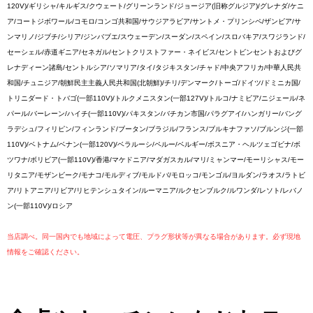
120V)/ギリシャ/キルギス/クウェート/グリーンランド/ジョージア(旧称グルジア)/グレナダ/ケニ
ア/コートジボワール/コモロ/コンゴ共和国/サウジアラビア/サントメ・プリンシペ/ザンビア/サ
ンマリノ/ジブチ/シリア/ジンバブエ/スウェーデン/スーダン/スペイン/スロバキア/スワジランド/
セーシェル/赤道ギニア/セネガル/セントクリストファー・ネイビス/セントビンセントおよびグ
レナディーン諸島/セントルシア/ソマリア/タイ/タジキスタン/チャド/中央アフリカ/中華人民共
和国/チュニジア/朝鮮民主主義人民共和国(北朝鮮)/チリ/デンマーク/トーゴ/ドイツ/ドミニカ国/
トリニダード・トバゴ(一部110V)/トルクメニスタン(一部127V)/トルコ/ナミビア/ニジェール/ネ
パール/バーレーン/ハイチ(一部110V)/パキスタン/バチカン市国/パラグアイ/ハンガリー/バング
ラデシュ/フィリピン/フィンランド/ブータン/ブラジル/フランス/ブルキナファソ/ブルンジ(一部
110V)/ベトナム/ベナン(一部120V)/ベラルーシ/ペルー/ベルギー/ボスニア・ヘルツェゴビナ/ボ
ツワナ/ボリビア(一部110V)/香港/マケドニア/マダガスカル/マリ/ミャンマー/モーリシャス/モー
リタニア/モザンビーク/モナコ/モルディブ/モルドバ/モロッコ/モンゴル/ヨルダン/ラオス/ラトビ
ア/リトアニア/リビア/リヒテンシュタイン/ルーマニア/ルクセンブルク/ルワンダ/レソト/レバノ
ン(一部110V)/ロシア
当店調べ。同一国内でも地域によって電圧、プラグ形状等が異なる場合があります。必ず現地
情報をご確認ください。