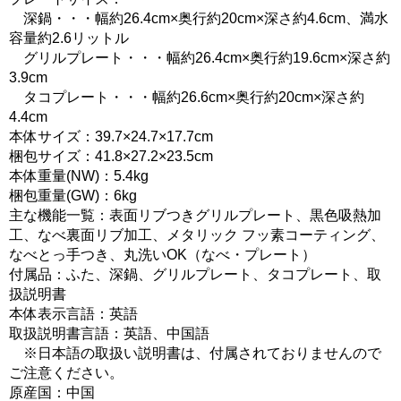
深鍋・・・幅約26.4cm×奥行約20cm×深さ約4.6cm、満水
容量約2.6リットル
グリルプレート・・・幅約26.4cm×奥行約19.6cm×深さ約
3.9cm
タコプレート・・・幅約26.6cm×奥行約20cm×深さ約
4.4cm
本体サイズ：39.7×24.7×17.7cm
梱包サイズ：41.8×27.2×23.5cm
本体重量(NW)：5.4kg
梱包重量(GW)：6kg
主な機能一覧：表面リブつきグリルプレート、黒色吸熱加
工、なべ裏面リブ加工、メタリック フッ素コーティング、
なべとっ手つき、丸洗いOK（なべ・プレート）
付属品：ふた、深鍋、グリルプレート、タコプレート、取
扱説明書
本体表示言語：英語
取扱説明書言語：英語、中国語
※日本語の取扱い説明書は、付属されておりませんので
ご注意ください。
原産国：中国