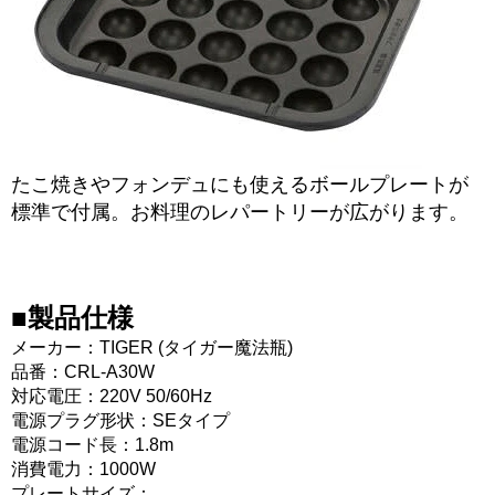
たこ焼きやフォンデュにも使えるボールプレートが
標準で付属。お料理のレパートリーが広がります。
■製品仕様
メーカー：TIGER (タイガー魔法瓶)
品番：CRL-A30W
対応電圧：220V 50/60Hz
電源プラグ形状：SEタイプ
電源コード長：1.8m
消費電力：1000W
プレートサイズ：