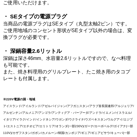
ご使用いただけます。
・ SEタイプの電源プラグ
当商品の電源プラグはSEタイプ（丸型太軸2ピン）です。
ご使用地域のコンセント形状がSEタイプ以外の場合は、変
換プラグが必要です。
・ 深鍋容量2.6リットル
深鍋は深さ46mm、水容量2.6リットルですので、なべ料理
も可能です。
また、焼き料理用のグリルプレート、たこ焼き用のタコプ
レートも付属します。
※220V電源の国・地域
アイスランド/アイルランド/アゼルバイジャン/アフガニスタン/アラブ首長国連邦/アルジェリア/
アルゼンチン/アルメニア/アンゴラ/アンティグア・バーブーダ/アンドラ/イエメン/イスラエル/
イタリア/イラク/インド/インドネシア/ウガンダ/ウクライナ/ウズベキスタン/ウルグアイ/エジプ
ト/エストニア/エチオピア/エリトリア/オランダ(一部230V)/ガーナ/カーボベルデ/ガイアナ(一部
110V)/カザフスタン/ガボン/カメルーン/韓国/カンボジア/ギニア/ギニアビサウ/キューバ(一部