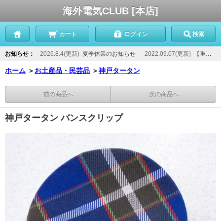
海外電気CLUB [本店]
カート
ログイン
検索
お知らせ：
2026.8.4(更新)
夏季休業のお知らせ
2022.09.07(更新)
【重要】当店からのメールが届かないお客様へ
ホーム
＞
お土産品・民芸品
＞
神戸タータン
前の商品へ
次の商品へ
神戸タータン バンスクリップ