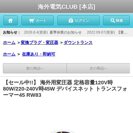
海外電気CLUB [本店]
カート
ログイン
検索
お知らせ：
2026.8.4(更新)
夏季休業のお知らせ
2022.09.07(更新)
【重要】当店からのメールが届かないお客様へ
ホーム
＞
変換プラグ・変圧器
＞
ダウントランス
ホーム
＞
在庫あり・即納可
前の商品へ
次の商品へ
【セール中!!】 海外用変圧器 定格容量120V時
80W/220-240V時45W デバイスネット トランスフォ
ーマー45 RW83