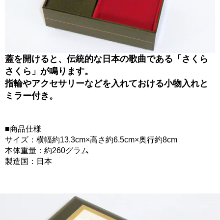
蓋を開けると、伝統的な日本の歌曲である「さくら
さくら」が鳴ります。
指輪やアクセサリーなどを入れておける小物入れと
ミラー付き。
■商品仕様
サイズ：横幅約13.3cm×高さ約6.5cm×奥行約8cm
本体重量：約260グラム
製造国：日本