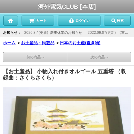
海外電気CLUB [本店]
カート
ログイン
検索
お知らせ：
2026.8.4(更新)
夏季休業のお知らせ
2022.09.07(更新)
【重要】当店からのメールが届かないお客様へ
ホーム
＞
お土産品・民芸品
＞
日本のお土産(置き物)
前の商品へ
次の商品へ
【お土産品】 小物入れ付きオルゴール 五重塔 （収
録曲：さくらさくら）