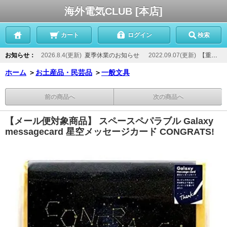
海外電気CLUB [本店]
カート
ログイン
検索
お知らせ：
2026.8.4(更新)
夏季休業のお知らせ
2022.09.07(更新)
【重要】当店からのメールが届かないお客様へ
ホーム
＞
お土産品・民芸品
＞
一般文具
前の商品へ
次の商品へ
【メール便対象商品】 スペースペパラブル Galaxy
messagecard 星空メッセージカード CONGRATS!