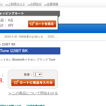
へ
→ご利用ガイド
→お問合せ
→企業情報
品： 0点
計： 0円
2026.4.30
GW休業のお知らせ
2025.12.24
冬季休業のお知らせ
2025.9.2
115BT BK
ne 115BT BK
ホン Bluetoothイヤホン ブラック Tune
数量：
格：
0円、
≫この商品について問合わせる