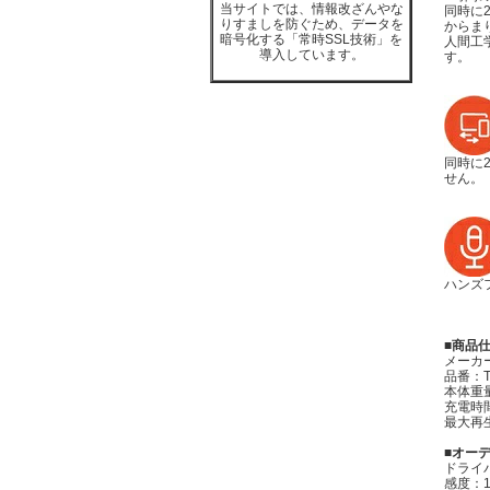
当サイトでは、情報改ざんやな
同時に
りすましを防ぐため、データを
からま
暗号化する「常時SSL技術」を
人間工
導入しています。
す。
同時に
せん。
ハンズ
■商品
メーカー
品番：TU
本体重量
充電時
最大再
■オー
ドライバ
感度：1