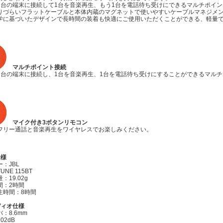
2台の端末に接続して1台を音楽再生、もう1台を電話待ち受けにできるマルチポイ
りづらいフラットケーブルと本体内蔵のマグネットで使いやすいケーブルマネジメ
学に基づいたデザインで長時間の装着も快適にご使用いただくことができる、軽量
マルチポイント接続
2台の端末に接続し、1台を音楽再生、1台を電話待ち受けにすることができるマル
マイク付き3ボタンリモコン
フリー通話と音楽再生をワイヤレスでお楽しみください。
仕様
：JBL
NE 115BT
：19.02g
間：2時間
生時間：8時間
ディオ仕様
：8.6mm
02dB