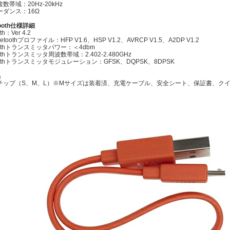
数帯域：20Hz-20kHz
ーダンス：16Ω
tooth仕様詳細
th：Ver 4.2
etoothプロファイル：HFP V1.6、HSP V1.2、AVRCP V1.5、A2DP V1.2
toothトランスミッタパワー：＜4dbm
oothトランスミッタ周波数帯域：2.402-2.480GHz
toothトランスミッタモジュレーション：GFSK、DQPSK、8DPSK
品
チップ（S、M、L）※Mサイズは装着済、充電ケーブル、安全シート、保証書、ク