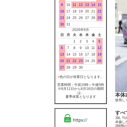
9
10
11
12
13
14
15
16
17
18
19
20
21
22
23
24
25
26
27
28
29
30
31
2026年9月
日
月
火
水
木
金
土
1
2
3
4
5
6
7
8
9
10
11
12
13
14
15
16
17
18
19
20
21
22
23
24
25
26
27
28
29
30
■
色の日が休業日となります。
営業時間：午前10時～午後5時
※8月11日から8月16日の期間
は、
本体
夏季休業となります
使用し
すべ
JBL
卓越し
2時間