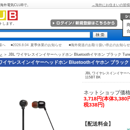
海外電気CLUBで。
→海外にお住まいの皆様
トします。
商
合
様へ
■2026.8.04
夏季休業のお知らせ
■海外発送のお取り扱い停止のお知らせ
ン
＞ JBL ワイヤレスインイヤーヘッドホン Bluetoothイヤホン ブラック Tune 
 ワイヤレスインイヤーヘッドホン Bluetoothイヤホン ブラック Tu
JBL ワイヤレスインイヤーヘッド
115BT BK
ネットショップ価
3,718円(本体3,38
税338円)
【配送料金】