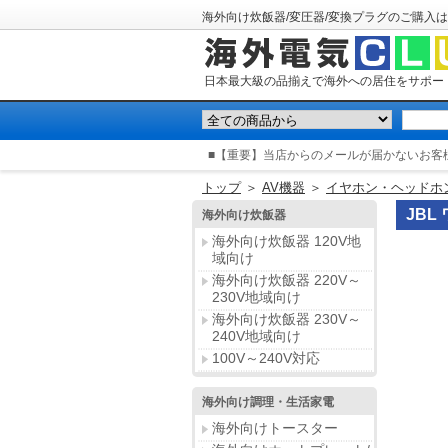
海外向け炊飯器/変圧器/変換プラグのご購入は
日本最大級の品揃えで海外への居住をサポー
■【重要】当店からのメールが届かないお客
トップ
＞
AV機器
＞
イヤホン・ヘッドホ
JBL
海外向け炊飯器
海外向け炊飯器 120V地
域向け
海外向け炊飯器 220V～
230V地域向け
海外向け炊飯器 230V～
240V地域向け
100V～240V対応
海外向け調理・生活家電
海外向けトースター