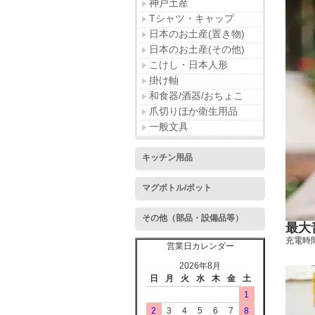
神戸土産
Tシャツ・キャップ
日本のお土産(置き物)
日本のお土産(その他)
こけし・日本人形
掛け軸
和食器/酒器/おちょこ
爪切りほか衛生用品
一般文具
キッチン用品
マグボトル/ポット
その他（部品・設備品等）
最大
充電時
営業日カレンダー
2026年8月
日
月
火
水
木
金
土
1
2
3
4
5
6
7
8