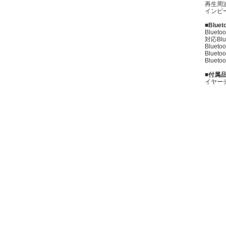
再生周波
インピ
■Blue
Bluetoo
対応Blu
Blue
Bluet
Blue
■付属
イヤー