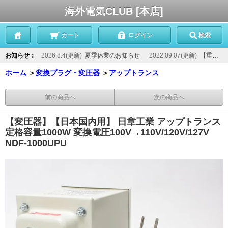
海外電気CLUB [本店]
カート
ログイン
検索
お知らせ：
2026.8.4(更新)
夏季休業のお知らせ
2022.09.07(更新)
【重要】当店からのメールが届かないお客様へ
ホーム
＞
変換プラグ・変圧器
＞
アップトランス
前の商品へ
次の商品へ
【変圧器】【日本国内用】 日章工業 アップトランス
定格容量1000W 変換電圧100V→110V/120V/127V
NDF-1000UPU