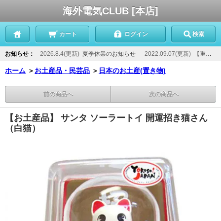
海外電気CLUB [本店]
カート
ログイン
検索
お知らせ：
2026.8.4(更新)
夏季休業のお知らせ
2022.09.07(更新)
【重要】当店からのメールが届かないお客様へ
ホーム
＞
お土産品・民芸品
＞
日本のお土産(置き物)
前の商品へ
次の商品へ
【お土産品】 サンタ ソーラートイ 開運招き猫さん
（白猫）