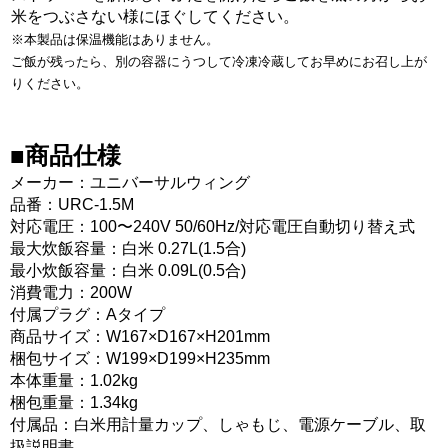
米をつぶさない様にほぐしてください。
※本製品は保温機能はありません。
ご飯が残ったら、別の容器にうつして冷凍冷蔵してお早めにお召し上が
りください。
■商品仕様
メーカー：ユニバーサルウィング
品番：URC-1.5M
対応電圧：100〜240V 50/60Hz/対応電圧自動切り替え式
最大炊飯容量：白米 0.27L(1.5合)
最小炊飯容量：白米 0.09L(0.5合)
消費電力：200W
付属プラグ：Aタイプ
商品サイズ：W167×D167×H201mm
梱包サイズ：W199×D199×H235mm
本体重量：1.02kg
梱包重量：1.34kg
付属品：白米用計量カップ、しゃもじ、電源ケーブル、取
扱説明書