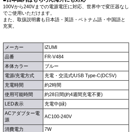
100Vから240Vまでの電源電圧に対応、世界中で変圧器なし
でご使用いただけます。
また、取扱説明書も日本語・英語・ベトナム語・中国語と
充実。
メーカー
IZUMI
品番
FR-V484
本体カラー
ブルー
電源/充電方式
充電・交流式/USB Type-C(DC5V)
充電時間
約2時間
使用可能時間
約28日間(約4週間充電不要)
LED表示
充電中(緑)
ACアダプター電
AC100-240V
源
消費電力
7W