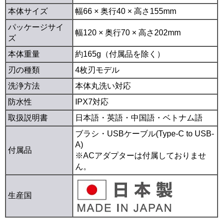
本体サイズ
幅66 × 奥行40 × 高さ155mm
パッケージサイ
幅120 × 奥行70 × 高さ202mm
ズ
本体重量
約165g（付属品を除く）
刃の種類
4枚刃モデル
洗浄方法
本体丸洗い対応
防水性
IPX7対応
取扱説明書
日本語・英語・中国語・ベトナム語
ブラシ・USBケーブル(Type-C to USB-
A)
付属品
※ACアダプターは付属しておりませ
ん。
生産国