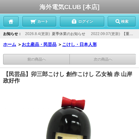
海外電気CLUB [本店]
カート
ログイン
検索
お知らせ：
2026.8.4(更新)
夏季休業のお知らせ
2022.09.07(更新)
【重要】当店からのメールが届かないお客様へ
ホーム
＞
お土産品・民芸品
＞
こけし・日本人形
前の商品へ
次の商品へ
【民芸品】卯三郎こけし 創作こけし 乙女袖 赤 山岸
政好作