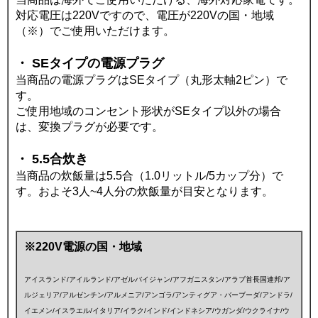
対応電圧は220Vですので、電圧が220Vの国・地域
（※）でご使用いただけます。
・ SEタイプの電源プラグ
当商品の電源プラグはSEタイプ（丸形太軸2ピン）で
す。
ご使用地域のコンセント形状がSEタイプ以外の場合
は、変換プラグが必要です。
・ 5.5合炊き
当商品の炊飯量は5.5合（1.0リットル/5カップ分）で
す。およそ3人~4人分の炊飯量が目安となります。
※220V電源の国・地域
アイスランド/アイルランド/アゼルバイジャン/アフガニスタン/アラブ首長国連邦/ア
ルジェリア/アルゼンチン/アルメニア/アンゴラ/アンティグア・バーブーダ/アンドラ/
イエメン/イスラエル/イタリア/イラク/インド/インドネシア/ウガンダ/ウクライナ/ウ