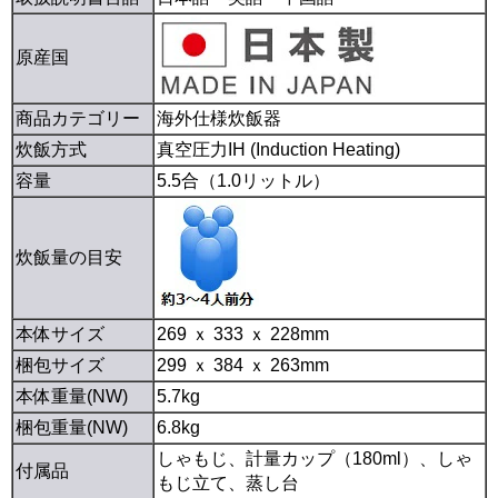
原産国
商品カテゴリー
海外仕様炊飯器
炊飯方式
真空圧力IH (Induction Heating)
容量
5.5合（1.0リットル）
炊飯量の目安
本体サイズ
269 ｘ 333 ｘ 228mm
梱包サイズ
299 ｘ 384 ｘ 263mm
本体重量(NW)
5.7kg
梱包重量(NW)
6.8kg
しゃもじ、計量カップ（180ml）、しゃ
付属品
もじ立て、蒸し台