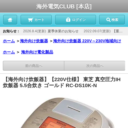
海外電気CLUB [本店]
カート
ログイン
検索
お知らせ：
2026.8.4(更新)
夏季休業のお知らせ
2022.09.07(更新)
【重要】当店からのメールが届かないお客様へ
ホーム
＞
海外向け炊飯器
＞
海外向け炊飯器 220V～230V地域向け
ホーム
＞
海外向け電化製品
前の商品へ
次の商品へ
【海外向け炊飯器】【220V仕様】 東芝 真空圧力IH
炊飯器 5.5合炊き ゴールド RC-DS10K-N