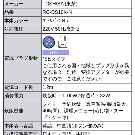
メーカー
TOSHIBA (東芝)
品番
RC-DS10K-N
本体カラー
ｺﾞｰﾙﾄﾞ＜N＞
対応電圧
220V 50Hz/60Hz
電源プラグ形状
*SEタイプ
ご使用される国・地域とプラグ形状が異
なる場合、別途、変換アダプターが必要
ですので、ご注意ください。
電源コード長
1.2m
消費電力
炊飯時：1100W / 保温時：32W
タイマー予約炊飯、真空保温機能(最大
炊飯機能
40時間)、調理メニュー(蒸し物・スー
プ・ケーキ)
本体表示言語
英語、中国語(ボタン部のみ)
取扱説明書言語
日本語・英語・中国語