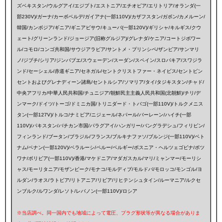
ズベキスタン/ウルグアイ/エジプト/エストニア/エチオピア/エリトリア/オランダ(一
部230V)/ガーナ/カーボベルデ/ガイアナ(一部110V)/カザフスタン/ガボン/カメルーン/
韓国/カンボジア/ギニア/ギニアビサウ/キューバ(一部120V)/ギリシャ/キルギス/クウ
ェート/グリーンランド/ジョージア(旧称グルジア)/グレナダ/ケニア/コートジボワー
ル/コモロ/コンゴ共和国/サウジアラビア/サントメ・プリンシペ/ザンビア/サンマリ
ノ/ジブチ/シリア/ジンバブエ/スウェーデン/スーダン/スペイン/スロバキア/スワジラ
ンド/セーシェル/赤道ギニア/セネガル/セントクリストファー・ネイビス/セントビン
セントおよびグレナディーン諸島/セントルシア/ソマリア/タイ/タジキスタン/チャド/
中央アフリカ/中華人民共和国/チュニジア/朝鮮民主主義人民共和国(北朝鮮)/チリ/デ
ンマーク/ドイツ/トーゴ/ドミニカ国/トリニダード・トバゴ(一部110V)/トルクメニス
タン(一部127V)/トルコ/ナミビア/ニジェール/ネパール/バーレーン/ハイチ(一部
110V)/パキスタン/バチカン市国/パラグアイ/ハンガリー/バングラデシュ/フィリピン/
フィンランド/ブータン/ブラジル/フランス/ブルキナファソ/ブルンジ(一部110V)/ベト
ナム/ベナン(一部120V)/ベラルーシ/ペルー/ベルギー/ボスニア・ヘルツェゴビナ/ボツ
ワナ/ボリビア(一部110V)/香港/マケドニア/マダガスカル/マリ/ミャンマー/モーリシ
ャス/モーリタニア/モザンビーク/モナコ/モルディブ/モルドバ/モロッコ/モンゴル/ヨ
ルダン/ラオス/ラトビア/リトアニア/リビア/リヒテンシュタイン/ルーマニア/ルクセ
ンブルク/ルワンダ/レソト/レバノン(一部110V)/ロシア
※当店調べ。同一国内でも地域によって電圧、プラグ形状等が異なる場合がありま