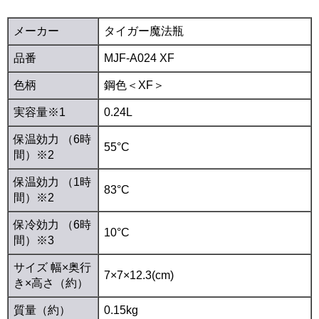
メーカー
タイガー魔法瓶
品番
MJF-A024 XF
色柄
鋼色＜XF＞
実容量※1
0.24L
保温効力 （6時
55°C
間）※2
保温効力 （1時
83°C
間）※2
保冷効力 （6時
10°C
間）※3
サイズ 幅×奥行
7×7×12.3(cm)
き×高さ（約）
質量（約）
0.15kg