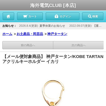
海外電気CLUB [本店]
カート
ログイン
検索
お知らせ：
2026.8.4(更新)
夏季休業のお知らせ
2022.09.07(更新)
【重要】当店からのメールが届かないお客様へ
ホーム
＞
お土産品・民芸品
＞
神戸タータン
前の商品へ
次の商品へ
【メール便対象商品】 神戸タータン/KOBE TARTAN
アクリルキーホルダー イカリ