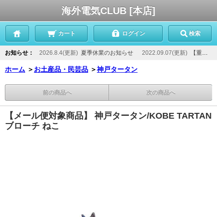
海外電気CLUB [本店]
カート
ログイン
検索
お知らせ：
2026.8.4(更新)
夏季休業のお知らせ
2022.09.07(更新)
【重要】当店からのメールが届かないお客様へ
ホーム
＞
お土産品・民芸品
＞
神戸タータン
前の商品へ
次の商品へ
【メール便対象商品】 神戸タータン/KOBE TARTAN
ブローチ ねこ