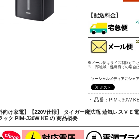
【配送料金】
※メール便はサイズ制限がご
※一部地域・離島宛ての場合
ソーシャルメディアにシェ
・ 品番：PIM-J30W K
外向け家電】【220V仕様】 タイガー魔法瓶 蒸気レスＶＥ
ック PIM-J30W KE の 商品概要