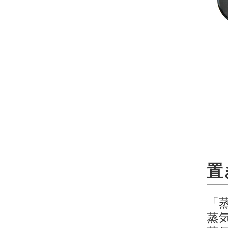
置
「
蒸