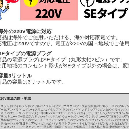
海外の220V電源に対応
商品は海外でご使用いただける、海外対応家電です。
応電圧は220Vですので、電圧が220Vの国・地域でご使
 SEタイプの電源プラグ
商品の電源プラグはSEタイプ（丸形太軸2ピン）です。
使用地域のコンセント形状がSEタイプ以外の場合は、変
 容量3リットル
商品の容量は3リットルです。
220V電源の国・地域
イスランド/アイルランド/アゼルバイジャン/アフガニスタン/アラブ首長国連邦/アルジェリア/アルゼン
ーダ/アンドラ/イエメン/イスラエル/イタリア/イラク/インド/インドネシア/ウガンダ/ウクライナ/ウ
オピア/エリトリア/オランダ(一部230V)/ガーナ/カーボベルデ/ガイアナ(一部110V)/カザフスタン/
サウ/キューバ(一部120V)/ギリシャ/キルギス/クウェート/グリーンランド/ジョージア(旧称グルジア
共和国/サウジアラビア/サントメ・プリンシペ/ザンビア/サンマリノ/ジブチ/シリア/ジンバブエ/スウ
ンド/セーシェル/赤道ギニア/セネガル/セントクリストファー・ネイビス/セントビンセントおよびグレナ
キスタン/チャド/中央アフリカ/中華人民共和国/チュニジア/朝鮮民主主義人民共和国(北朝鮮)/チリ/