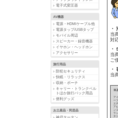
電子式変圧器
AV機器
電源・HDMIケーブル他
・ 
電源タップ/USBタップ
当
モバイル周辺
対
スピーカー・録音機器
イヤホン・ヘッドホン
・
アクセサリー
当
ご
旅行用品
・
防犯セキュリティ
当
快眠・リラックス
収納・ポーチ
キャリー・トランクベル
※
トほか旅行バック用品
ア
便利グッズ
ーブ
エチ
アビ
ンゴ
お土産品・民芸品
ラ
タジ
神戸タータン