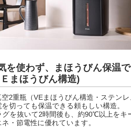
気を使わず、まほうびん保温で
ＶＥまほうびん構造)
真空2重瓶（VEまほうびん構造・ステン
電を切っても保温できる頼もしい構造。
ラグを抜いて2時間後も、約90℃以上をキ
エネ・節電性に優れています。