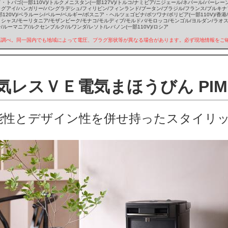
・トバゴ(一部110V)/トルクメニスタン(一部127V)/トルコ/ナミビア/ニジェール/ネパール/バーレーン
グアイ/ハンガリー/バングラデシュ/フィリピン/フィンランド/ブータン/ブラジル/フランス/ブルキナファ
部120V)/ベラルーシ/ペルー/ベルギー/ボスニア・ヘルツェゴビナ/ボツワナ/ボリビア(一部110V)/香
シャス/モーリタニア/モザンビーク/モナコ/モルディブ/モルドバ/モロッコ/モンゴル/ヨルダン/ラオ
/ルーマニア/ルクセンブルク/ルワンダ/レソト/レバノン(一部110V)/ロシア
店調べ。同一国内でも地域によって電圧、プラグ形状等が異なる場合があります。必ず現地情報をご
気レスＶＥ電気まほうびん PIM-
能性とデザイン性を併せ持ったスタイリ