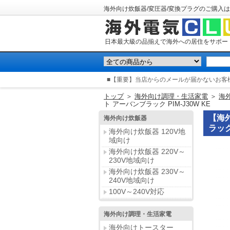
海外向け炊飯器/変圧器/変換プラグのご購入は
日本最大級の品揃えで海外への居住をサポー
■【重要】当店からのメールが届かないお客
トップ
＞
海外向け調理・生活家電
＞
海
ト アーバンブラック PIM-J30W KE
【海
海外向け炊飯器
ラック 
海外向け炊飯器 120V地
域向け
海外向け炊飯器 220V～
230V地域向け
海外向け炊飯器 230V～
240V地域向け
100V～240V対応
海外向け調理・生活家電
海外向けトースター