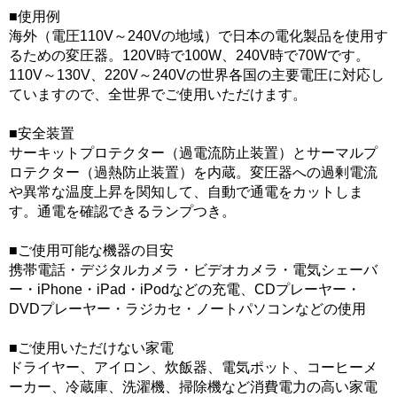
■使用例
海外（電圧110V～240Vの地域）で日本の電化製品を使用す
るための変圧器。120V時で100W、240V時で70Wです。
110V～130V、220V～240Vの世界各国の主要電圧に対応し
ていますので、全世界でご使用いただけます。
■安全装置
サーキットプロテクター（過電流防止装置）とサーマルプ
ロテクター（過熱防止装置）を内蔵。変圧器への過剰電流
や異常な温度上昇を関知して、自動で通電をカットしま
す。通電を確認できるランプつき。
■ご使用可能な機器の目安
携帯電話・デジタルカメラ・ビデオカメラ・電気シェーバ
ー・iPhone・iPad・iPodなどの充電、CDプレーヤー・
DVDプレーヤー・ラジカセ・ノートパソコンなどの使用
■ご使用いただけない家電
ドライヤー、アイロン、炊飯器、電気ポット、コーヒーメ
ーカー、冷蔵庫、洗濯機、掃除機など消費電力の高い家電