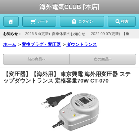
海外電気CLUB [本店]
カート
ログイン
検索
お知らせ：
2026.8.4(更新)
夏季休業のお知らせ
2022.09.07(更新)
【重要】当店からのメールが届かないお客様へ
ホーム
＞
変換プラグ・変圧器
＞
ダウントランス
前の商品へ
次の商品へ
【変圧器】【海外用】 東京興電 海外用変圧器 ステ
ップダウントランス 定格容量70W CT-070