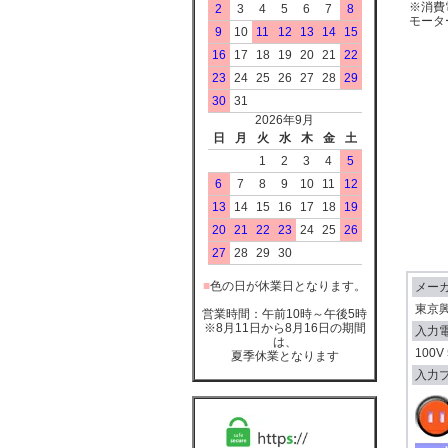
※消費
2
3
4
5
6
7
8
モータ
9
10
11
12
13
14
15
16
17
18
19
20
21
22
23
24
25
26
27
28
29
30
31
2026年9月
日
月
火
水
木
金
土
1
2
3
4
5
6
7
8
9
10
11
12
13
14
15
16
17
18
19
20
21
22
23
24
25
26
27
28
29
30
■
色の日が休業日となります。
メー
東京
営業時間：午前10時～午後5時
※8月11日から8月16日の期間
入力
は、
100V 
夏季休業となります
入力