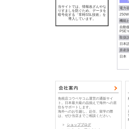
当サイトでは、情報改ざんやな
電力
りすましを防ぐため、データを
250W
暗号化する「常時SSL技術」を
導入しています。
機能
自動
PS
取扱
日本
原産
日本
免税店コウベサコム運営の通販サイ
ト。日本最大級の品揃えで海外への居
住をサポートします。
海外へのお引越し、赴任、留学の際
は、ぜひ当店までご相談ください。
ショップブログ