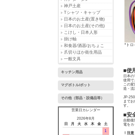
神戸土産
Tシャツ・キャップ
日本のお土産(置き物)
日本のお土産(その他)
こけし・日本人形
掛け軸
*ト
和食器/酒器/おちょこ
爪切りほか衛生用品
一般文具
■使
キッチン用品
日本の
使用で
この変
マグボトル/ポット
造・流
JP-
その他（部品・設備品等）
までお
す。
営業日カレンダー
■安
2026年8月
自動復
日
月
火
水
木
金
土
電をカ
1
！注意