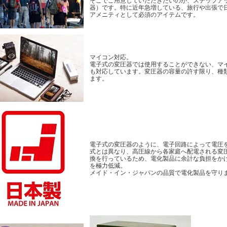
そこでご用意していただきたいのが、ステップア
器）です。特に近年急増している、旅行や出張で
アメニティとして必須のアイテムです。
マイコン対応。
電子式の変圧器では使用することができない、マイ
も対応しています。変圧器の容量の許す限り、種
ます。
電子式の変圧器のように、電子回路によって電圧
式とは異なり、高圧線から各家庭へ配電される変
換を行っているため、電化製品に余計な負担をか
を極力低減。
メイド・イン・ジャパンの品質で電化製品を守り