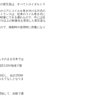
製の変圧器は、すべてトロイダルトラ
。
状のコアにコイルを巻き付ける方式の
ルトランスは、従来のコイル巻き式に
型軽量にできる優れもので、中には従
5％以上の軽量化を実現した変圧器も
。
なので、移動時や使用時に邪魔になり
もそのまま日本では
圧120V地域で製
。
対応し、合計250W
おもてなしとなりま
関知して、自動で通