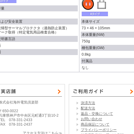
容量
および安全装置
本体サイズ
復帰型サーマルプロテクタ（過熱防止装置）
73 × 46 × 105mm
Eマーク取得（特定電気用品検査合格）
本体重量(NW)
説明書言語
750g
語
梱包重量(GW)
国
0.8kg
付属品
なし
株式会社海外電気倶楽部
決済方法
配送方法
〒650-0022
返品・交換について
兵庫県神戸市中央区元町通3丁目10-2
お問い合わせ
TEL 078-331-2433
FAX 078-331-2437
商品保証について
プライバシーポリシー
アクセス方法はこちら≫