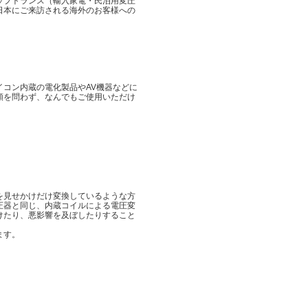
ップトランス（輸入家電・民泊用変圧
日本にご来訪される海外のお客様への
コン内蔵の電化製品やAV機器などに
類を問わず、なんでもご使用いただけ
を見せかけだけ変換しているような方
圧器と同じ、内蔵コイルによる電圧変
けたり、悪影響を及ぼしたりすること
ます。