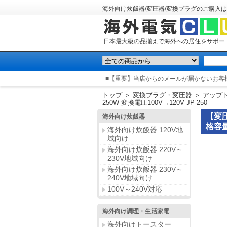
海外向け炊飯器/変圧器/変換プラグのご購入は
日本最大級の品揃えで海外への居住をサポー
■【重要】当店からのメールが届かないお客
トップ
＞
変換プラグ・変圧器
＞
アップ
250W 変換電圧100V→120V JP-250
【変
海外向け炊飯器
格容量
海外向け炊飯器 120V地
域向け
海外向け炊飯器 220V～
230V地域向け
海外向け炊飯器 230V～
240V地域向け
100V～240V対応
海外向け調理・生活家電
海外向けトースター