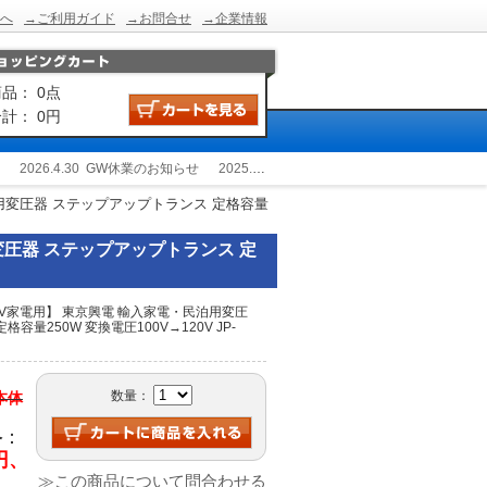
へ
→ご利用ガイド
→お問合せ
→企業情報
品： 0点
計： 0円
2026.4.30
GW休業のお知らせ
2025.12.24
冬季休業のお知らせ
2025.9.2
用変圧器 ステップアップトランス 定格容量
変圧器 ステップアップトランス 定
V家電用】 東京興電 輸入家電・民泊用変圧
容量250W 変換電圧100V→120V JP-
数量：
(本体
格
：
0円、
≫この商品について問合わせる