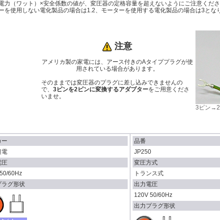
電力（ワット）×安全係数の値が、変圧器の定格容量を超えないようにご注意くだ
ーを使用しない電化製品の場合は1.2、モーターを使用する電化製品の場合は3とな
注意
アメリカ製の家電には、アース付きのAタイププラグが使
用されている場合があります。
そのままでは変圧器のプラグに差し込みできませんの
で、
3ピンを2ピンに変換するアダプター
をご用意くださ
いませ。
3ピン→
カー
品番
興電
JP250
電圧
変圧方式
50/60Hz
トランス式
プラグ形状
出力電圧
120V 50/60Hz
出力プラグ形状