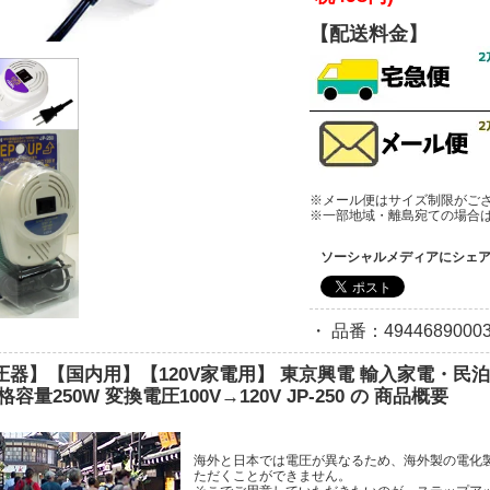
【配送料金】
※メール便はサイズ制限がご
※一部地域・離島宛ての場合
ソーシャルメディアにシェ
・ 品番：49446890003
圧器】【国内用】【120V家電用】 東京興電 輸入家電・民
格容量250W 変換電圧100V→120V JP-250 の 商品概要
海外と日本では電圧が異なるため、海外製の電化
ただくことができません。