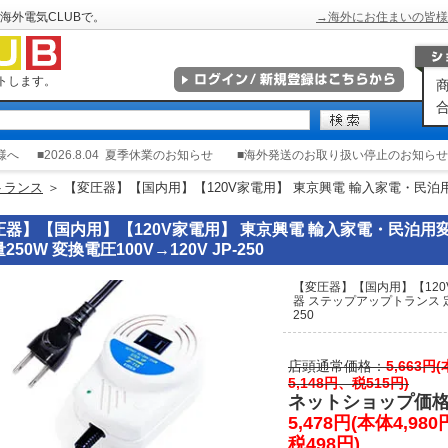
海外電気CLUBで。
→海外にお住まいの皆様
トします。
商
合
様へ
■2026.8.04
夏季休業のお知らせ
■海外発送のお取り扱い停止のお知らせ
トランス
＞ 【変圧器】【国内用】【120V家電用】 東京興電 輸入家電・民泊
圧器】【国内用】【120V家電用】 東京興電 輸入家電・民泊用
250W 変換電圧100V→120V JP-250
【変圧器】【国内用】【120
器 ステップアップトランス 定格
250
店頭通常価格：
5,663円
5,148円、税515円)
ネットショップ価
5,478円(本体4,98
税498円)