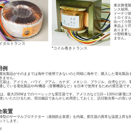
東京興電
ンス採用
ドーナツ
トロイダ
比べて小
来品より3
あります
小型軽量
ません。
ロイダルトランス
*コイル巻きトランス
用例
電化製品がそのままでは海外で使用できないのと同様に海外で、購入した電化製品
きません。
圧器は、アメリカ、ハワイ、グアム、カナダ、メキシコ、ブラジル、台湾などの、電
通している電化製品やAV機器（音響機器など）を日本で使用するための変圧器です
250は、最大250Wまでのベーシックな変圧器です。アメリカなど110～130Vの家電に
使いいただけるため、宿泊施設であらかじめ用意しておくと、訪日観光客への良い
全装置
帰型のサーマルプロテクター（過熱防止装置）を内蔵。変圧器の異常な温度上昇を
ットします。
！