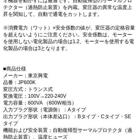
オ機器を動かすには最適です。自動復帰型のサーマルプロ
テクター（過熱防止装置）を内蔵。変圧器の異常な温度上
昇を関知して、自動で通電をカットします。
※消費電力（ワット）×安全係数の値が、変圧器の定格容量
を超えないようにご注意ください。安全係数は、モーター
を使用しない電化製品の場合は1.2、モーターを使用する電
化製品の場合は3となります。
■商品仕様
メーカー：東京興電
品番：JP600K
変圧方式：トランス式
変換電圧：100V→220-240V
電力容量：600VA （600W相当）
入力プラグ形状（電源側）：Aタイプ
出力プラグ形状（本体差込口）：Bタイプ・Cタイプ・SE
タイプ
機能および安全装置：自動復帰型サーマルプロテクタ（過
熱防止装置）、温度ヒューズ