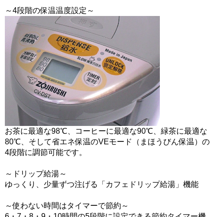
～4段階の保温温度設定～
お茶に最適な98℃、コーヒーに最適な90℃、緑茶に最適な
80℃、そして省エネ保温のVEモード（まほうびん保温）の
4段階に調節可能です。
～ドリップ給湯～
ゆっくり、少量ずつ注げる「カフェドリップ給湯」機能
～使わない時間はタイマーで節約～
6・7・8・9・10時間の5段階に設定できる節約タイマー機