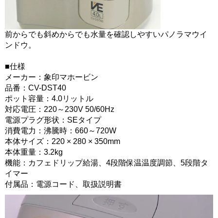
前からでも斜めからでも水量を確認しやすいパノラマウイ
ンドウ。
■仕様
メーカー：象印マホービン
品番：CV-DST40
ポット容量：4.0リットル
対応電圧：220～230V 50/60Hz
電源プラグ形状：SEタイプ
消費電力：沸騰時：660～720W
本体サイズ：220 × 280 × 350mm
本体重量：3.2kg
機能：カフェドリップ給湯、4段階保温温度調節、5段階タ
イマー
付属品：電源コード、取扱説明書