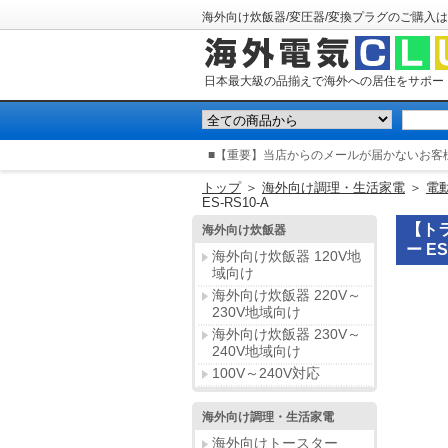
海外向け炊飯器/変圧器/変換プラグのご購入は
日本最大級の品揃えで海外への居住をサポー
■【重要】当店からのメールが届かないお客
トップ
＞
海外向け調理・生活家電
＞
電
ES-RS10-A
【ト
海外向け炊飯器
ー ES
海外向け炊飯器 120V地
域向け
海外向け炊飯器 220V～
230V地域向け
海外向け炊飯器 230V～
240V地域向け
100V～240V対応
海外向け調理・生活家電
海外向けトースター