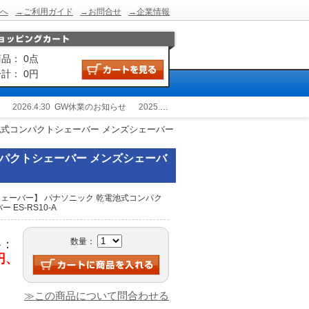
へ
→ご利用ガイド
→お問合せ
→企業情報
品： 0点
計： 0円
2026.4.30
GW休業のお知らせ
2025.12.24
冬季休業のお知らせ
2025.9.2
池式コンパクトシェーバー メンズシェーバー
パクトシェーバー メンズシェーバ
ェーバー】 パナソニック 乾電池式コンパク
ES-RS10-A
数量：
格：
0円、
≫この商品について問合わせる