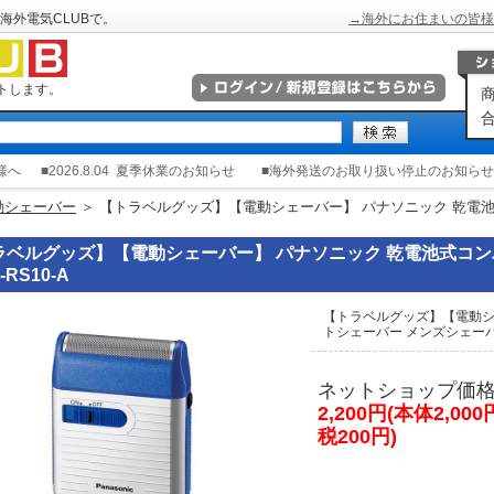
海外電気CLUBで。
→海外にお住まいの皆様
トします。
商
合
様へ
■2026.8.04
夏季休業のお知らせ
■海外発送のお取り扱い停止のお知らせ
動シェーバー
＞ 【トラベルグッズ】【電動シェーバー】 パナソニック 乾電
ラベルグッズ】【電動シェーバー】 パナソニック 乾電池式コン
-RS10-A
【トラベルグッズ】【電動シ
トシェーバー メンズシェーバー 
ネットショップ価
2,200円(本体2,00
税200円)