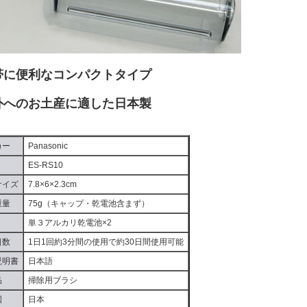
帯に便利なコンパクトタイプ
外へのお土産に適した日本製
カー
Panasonic
ES-RS10
サイズ
7.8×6×2.3cm
重量
75g（キャップ・乾電池含まず）
単３アルカリ乾電池×2
日数
1日1回約3分間の使用で約30日間使用可能
説明書
日本語
品
掃除用ブラシ
国
日本