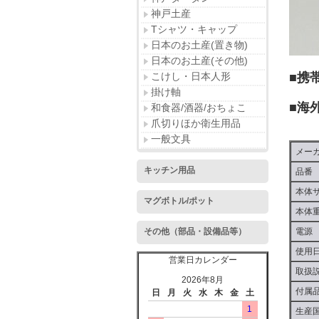
神戸土産
Tシャツ・キャップ
日本のお土産(置き物)
日本のお土産(その他)
こけし・日本人形
■携
掛け軸
■海
和食器/酒器/おちょこ
爪切りほか衛生用品
一般文具
メー
キッチン用品
品番
本体
マグボトル/ポット
本体
その他（部品・設備品等）
電源
使用
営業日カレンダー
取扱
2026年8月
付属
日
月
火
水
木
金
土
1
生産