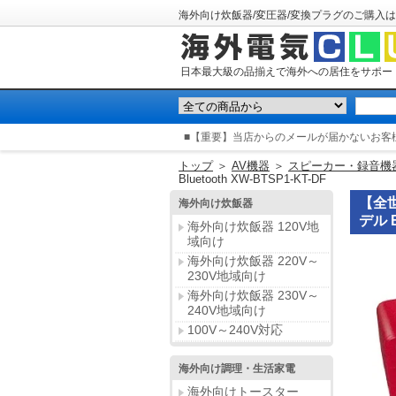
海外向け炊飯器/変圧器/変換プラグのご購入は
日本最大級の品揃えで海外への居住をサポー
■【重要】当店からのメールが届かないお客
トップ
＞
AV機器
＞
スピーカー・録音機
Bluetooth XW-BTSP1-KT-DF
【全
海外向け炊飯器
デル B
海外向け炊飯器 120V地
域向け
海外向け炊飯器 220V～
230V地域向け
海外向け炊飯器 230V～
240V地域向け
100V～240V対応
海外向け調理・生活家電
海外向けトースター