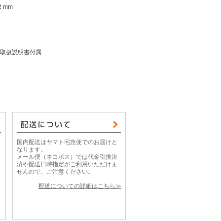
72 mm
取扱説明書付属
国内配送はヤマト宅急便でのお届けと
なります。
メール便（ネコポス）では代金引換決
済や配送日時指定がご利用いただけま
せんので、ご注意ください。
配送についての詳細はこちら≫