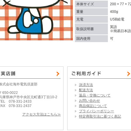
本体サイズ
200 × 77 × 
重量
400g
充電
USB給電
英語
取扱説明書
※簡易日本語
国内使用
可
株式会社海外電気倶楽部
決済方法
配送方法
〒650-0022
返品・交換について
兵庫県神戸市中央区元町通3丁目10-2
お問い合わせ
TEL 078-331-2433
FAX 078-331-2437
商品保証について
プライバシーポリシー
アクセス方法はこちら≫
特定商取引法に基づく表記