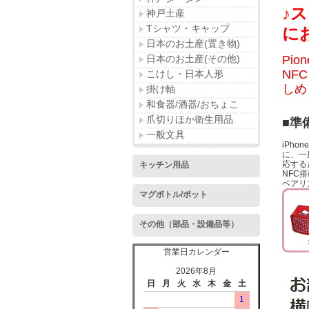
♪
神戸土産
Tシャツ・キャップ
に
日本のお土産(置き物)
日本のお土産(その他)
Pi
NF
こけし・日本人形
しめ
掛け軸
和食器/酒器/おちょこ
爪切りほか衛生用品
■準
一般文具
iPh
に、一
応する
キッチン用品
NFC
ペアリ
マグボトル/ポット
その他（部品・設備品等）
営業日カレンダー
2026年8月
日
月
火
水
木
金
土
1