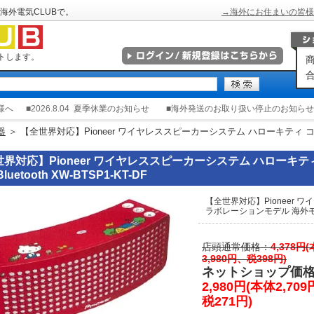
海外電気CLUBで。
→海外にお住まいの皆様
トします。
商
合
様へ
■2026.8.04
夏季休業のお知らせ
■海外発送のお取り扱い停止のお知らせ
器
＞ 【全世界対応】Pioneer ワイヤレススピーカーシステム ハローキティ
世界対応】Pioneer ワイヤレススピーカーシステム ハローキ
luetooth XW-BTSP1-KT-DF
【全世界対応】Pioneer 
ラボレーションモデル 海外モデル B
店頭通常価格：
4,378円
3,980円、税398円)
ネットショップ価
2,980円(本体2,70
税271円)