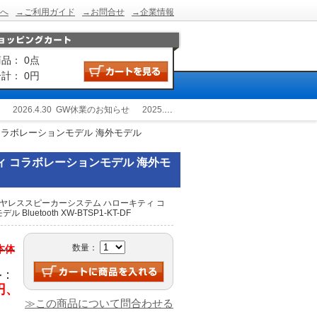
へ
→ご利用ガイド
→お問合せ
→企業情報
品： 0点
計： 0円
2026.4.30
GW休業のお知らせ
2025.12.24
冬季休業のお知らせ
2025.9.2
 コラボレーションモデル 海外モデル
ティ コラボレーションモデル 海外モ
ワイヤレススピーカーシステム ハローキティ コ
luetooth XW-BTSP1-KT-DF
数量：
(本体
格
：
9円、
≫この商品について問合わせる