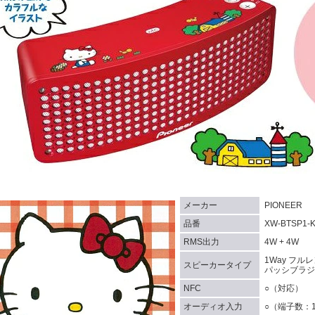
メーカー
PIONEER
品番
XW-BTSP1
RMS出力
4W + 4W
1Way フル
スピーカータイプ
パッシブラジエ
NFC
○（対応）
オーディオ入力
○（端子数：