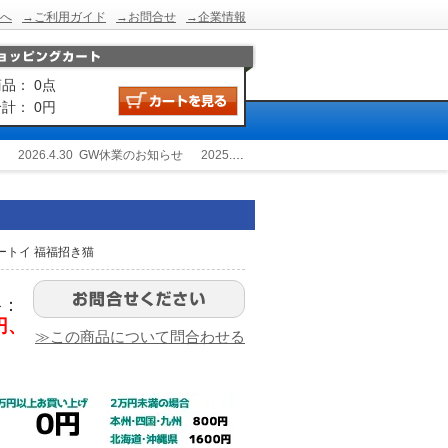
へ
→ご利用ガイド
→お問合せ
→企業情報
品： 0点
計： 0円
2026.4.30
GW休業のお知らせ
2025.12.24
冬季休業のお知らせ
2025.9.2
ートイ 福福招き猫
格：
0円、
≫この商品について問合わせる