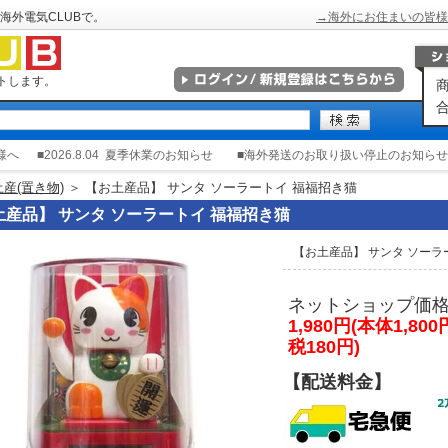
海外電気CLUBで。
→海外にお住まいの皆様
トします。
商
合
様へ
■2026.8.04
夏季休業のお知らせ
■海外発送のお取り扱い停止のお知らせ
産(置き物)
＞ 【お土産品】 サンタ ソーラートイ 福福招き猫
土産品】 サンタ ソーラートイ 福福招き猫
【お土産品】 サンタ ソーラ
ネットショップ価
1,980円(本体1,80
税180円)
【配送料金】