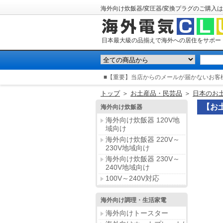
海外向け炊飯器/変圧器/変換プラグのご購入は
日本最大級の品揃えで海外への居住をサポー
■【重要】当店からのメールが届かないお客
トップ
＞
お土産品・民芸品
＞
日本のお土
【お
海外向け炊飯器
海外向け炊飯器 120V地
域向け
海外向け炊飯器 220V～
230V地域向け
海外向け炊飯器 230V～
240V地域向け
100V～240V対応
海外向け調理・生活家電
海外向けトースター