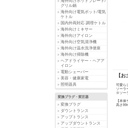
海外向けホットプレート/
グリル鍋
海外向け電気ポット/電気
ケトル
国内外両対応 調理ケトル
海外向けミキサー
海外向けアイロン
海外向け空気清浄機
海外向け温水洗浄便座
海外向け掃除機
ヘアドライヤー・ヘアア
イロン
電動シェーバー
【お
美容・健康家電
照明器具
可愛ら
ソーラ
※ソー
変換プラグ・変圧器
【本体
変換プラグ
高さ99
ダウントランス
アップトランス
アップダウントランス