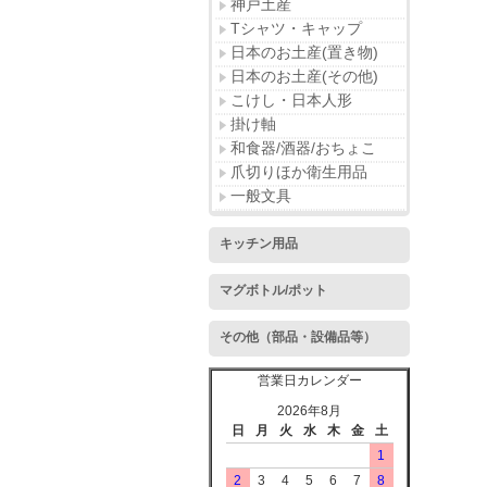
神戸土産
Tシャツ・キャップ
日本のお土産(置き物)
日本のお土産(その他)
こけし・日本人形
掛け軸
和食器/酒器/おちょこ
爪切りほか衛生用品
一般文具
キッチン用品
マグボトル/ポット
その他（部品・設備品等）
営業日カレンダー
2026年8月
日
月
火
水
木
金
土
1
2
3
4
5
6
7
8