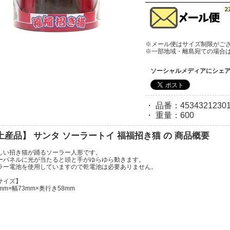
※メール便はサイズ制限がご
※一部地域・離島宛ての場合
ソーシャルメディアにシェ
・ 品番：45343212301
・ 重量：600
土産品】 サンタ ソーラートイ 福福招き猫 の 商品概要
しい招き猫が踊るソーラー人形です。
ーパネルに光が当たると頭と手がゆらゆら動きます。
ラー電池を使用していますので乾電池は必要ありません。
サイズ】
mm×幅73mm×奥行き58mm