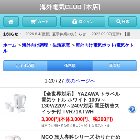
海外電気CLUB [本店]
カート
ログイン
検索
お知らせ：
2026.8.4(更新)
夏季休業のお知らせ
2022.09.07(更新)
【重要】当店からのメールが届かないお客様へ
ホーム
＞
海外向け調理・生活家電
＞
海外向け電気ポット/電気ケト
ル
おすすめ順
価格順
新着順
1-20 / 27
次のページへ
【全世界対応】 YAZAWA トラベル
電気ケトル ホワイト 100V～
130V/220V～240V対応 電圧切替ス
イッチ付 TVR71KTWH
3,300円(本体3,000円、税300円)
日本でも海外でも使えるコンパクトな電気ケトル
MCO 旅人専科シリーズ 折りたため