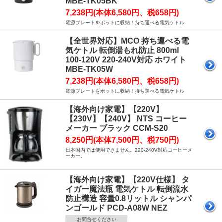
MBE-TK05BK
7,238円(本体6,580円、税658円)
電源プレートをポットに収納！持ち運べる電気ケトル
【全世界対応】MCO 持ち運べる電
気ケトル 転倒湯もれ防止 800ml
100-120V 220-240V対応 ホワイト
MBE-TK05W
7,238円(本体6,580円、税658円)
電源プレートをポットに収納！持ち運べる電気ケトル
【海外向け家電】【220V】
【230V】【240V】 NTS コーヒー
メーカー ブラック CCM-S20
8,250円(本体7,500円、税750円)
日本国内では使用できません。220-240V対応コーヒーメ
ーカー。
【海外向け家電】【220V仕様】 タ
イガー魔法瓶 電気ケトル 転倒流水
防止構造 容量0.8リットル シャンパ
ンゴールド PCD-A08W NEZ
お問合せください