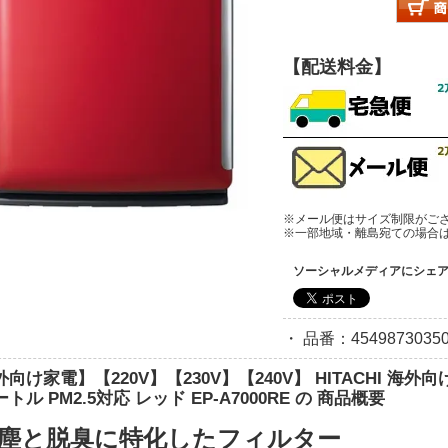
【配送料金】
※メール便はサイズ制限がご
※一部地域・離島宛ての場合
ソーシャルメディアにシェ
・ 品番：45498730350
向け家電】【220V】【230V】【240V】 HITACHI 海
トル PM2.5対応 レッド EP-A7000RE の 商品概要
集塵と脱臭に特化したフィルター