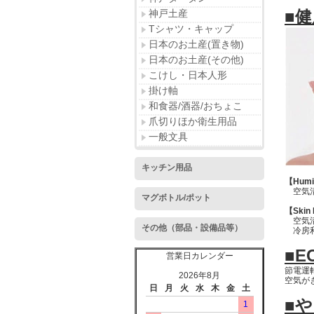
■
神戸土産
Tシャツ・キャップ
日本のお土産(置き物)
日本のお土産(その他)
こけし・日本人形
掛け軸
和食器/酒器/おちょこ
爪切りほか衛生用品
一般文具
キッチン用品
【Hum
空気清
マグボトル/ポット
【Ski
空気清
その他（部品・設備品等）
冷房利
■E
営業日カレンダー
節電運
2026年8月
空気が
日
月
火
水
木
金
土
■
1