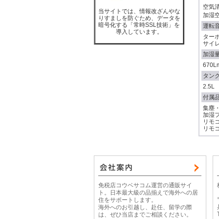
空気清
当サイトでは、情報改ざんやな
加湿空
りすましを防ぐため、データを
暗号化する「常時SSL技術」を
運転
導入しています。
ターボ
サイレ
加湿
670
タン
2.5L
付属
集塵
加湿フ
リモコ
リモコ
免税店コウベサコム運営の通販サイ
ト。日本最大級の品揃えで海外への居
住をサポートします。
海外へのお引越し、赴任、留学の際
は、ぜひ当店までご相談ください。