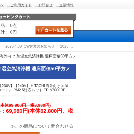
へ
→ご利用ガイド
→お問合せ
→企業情報
品： 0点
計： 0円
2026.4.30
GW休業のお知らせ
2025.12.24
冬季休業のお知らせ
2025.9.2
HI 海外向け 加湿空気清浄機 適床面積50平方メ
け 加湿空気清浄機 適床面積50平方メ
30V】【240V】 HITACHI 海外向け 加湿
トル PM2.5対応 レッド EP-A7000RE
円(本体69,800円、税6,980円)
格
：
69,080円(本体62,800円、税
≫この商品について問合わせる