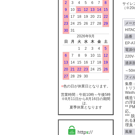
2
3
4
5
6
7
8
サイレ
（※2
9
10
11
12
13
14
15
16
17
18
19
20
21
22
メー
23
24
25
26
27
28
29
HITA
30
31
2026年9月
品番
日
月
火
水
木
金
土
EP-A
1
2
3
4
5
電源
6
7
8
9
10
11
12
220V
13
14
15
16
17
18
19
適床
20
21
22
23
24
25
26
～50
27
28
29
30
フィ
集塵：
■
色の日が休業日となります。
トリ
Was
営業時間：午前10時～午後5時
構造
※8月11日から8月16日の期間
の浮
は、
** 
夏季休業となります
応。
**
れる
理臭
風量