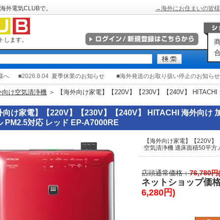
海外電気CLUBで。
→海外にお住まいの皆様
トします。
商
合
様へ
■2026.8.04
夏季休業のお知らせ
■海外発送のお取り扱い停止のお知らせ
外向け空気清浄機
＞ 【海外向け家電】【220V】【230V】【240V】 HITAC
向け家電】【220V】【230V】【240V】 HITACHI 海外向
 PM2.5対応 レッド EP-A7000RE
【海外向け家電】【220V】【2
空気清浄機 適床面積50平方メー
店頭通常価格：
76,780
ネットショップ価
6,280円)