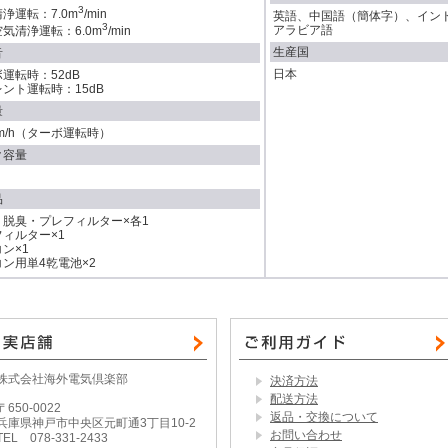
3
浄運転：7.0m
/min
英語、中国語（簡体字）、イン
3
アラビア語
気清浄運転：6.0m
/min
生産国
音
日本
運転時：52dB
ント運転時：15dB
量
Lm/h（ターボ運転時）
ク容量
品
・脱臭・プレフィルター×各1
ィルター×1
ン×1
ン用単4乾電池×2
株式会社海外電気倶楽部
決済方法
配送方法
〒650-0022
返品・交換について
兵庫県神戸市中央区元町通3丁目10-2
お問い合わせ
TEL 078-331-2433