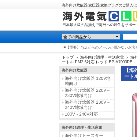
海外向け炊飯器/変圧器/変換プラグのご購入は
日本最大級の品揃えで海外への居住をサポー
■【重要】当店からのメールが届かないお客
トップ
＞
海外向け調理・生活家電
＞
海
ートル PM2.5対応 レッド EP-A7000RE
【海外
海外向け炊飯器
ートル
海外向け炊飯器 120V地
域向け
海外向け炊飯器 220V～
230V地域向け
海外向け炊飯器 230V～
240V地域向け
100V～240V対応
海外向け調理・生活家電
海外向けトースター