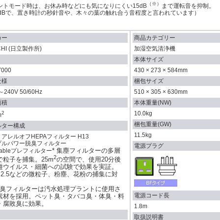
（※）
ントモード時は、お休み時などにも気になりにくい15dB
まで運転音を抑制。
0dBで、置き時計の秒針音や、木々の葉の触れ合う音程度と言われています）
カー
商品カテゴリー
CHI (日立製作所)
加湿空気清浄機
本体サイズ
7000
430 × 273 × 584mm
仕様
梱包サイズ
～240V 50/60Hz
510 × 305 × 630mm
面積
本体重量(NW)
2
10.0kg
m
梱包重量(GW)
ルター構成
11.5kg
アレルオフHEPAフィルター H13
プルパワー脱臭フィルター
電源プラグ
* 集塵フィルターの多層
hableプレフィルター
2
で粒子を捕集。25m
の空間で、使用20分後
遊ウイルス・細菌への試験で効果を実証。
PM2.5などの微粒子、粉塵、花粉の捕集に対
* 脱臭フィルターは汚水処理プラントに使用さ
電源コード長
素材を採用。ペット臭・タバコ臭・体臭・料
・腐敗臭に効果。
1.8m
取扱説明書