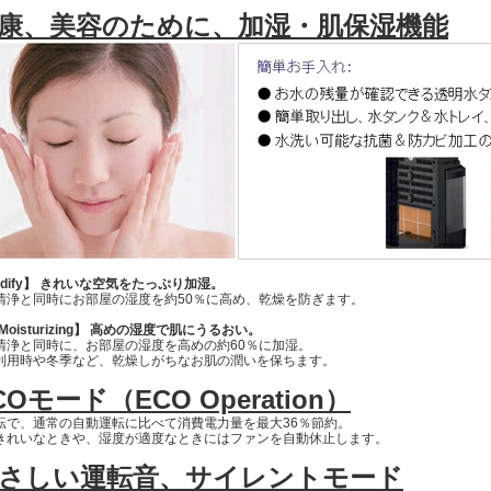
健康、美容のために、加湿・肌保湿機能
idify】 きれいな空気をたっぷり加湿。
浄と同時にお部屋の湿度を約50％に高め、乾燥を防ぎます。
n Moisturizing】 高めの湿度で肌にうるおい。
浄と同時に、お部屋の湿度を高めの約60％に加湿。
用時や冬季など、乾燥しがちなお肌の潤いを保ちます。
COモード（ECO Operation）
転で、通常の自動運転に比べて消費電力量を最大36％節約。
きれいなときや、湿度が適度なときにはファンを自動休止します。
やさしい運転音、サイレントモード