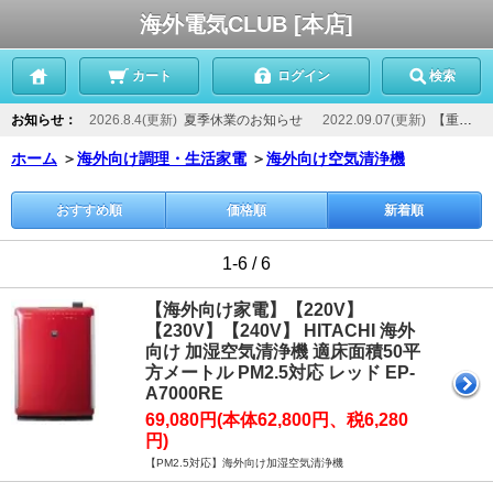
海外電気CLUB [本店]
カート
ログイン
検索
お知らせ：
2026.8.4(更新)
夏季休業のお知らせ
2022.09.07(更新)
【重要】当店からのメールが届かないお客様へ
ホーム
＞
海外向け調理・生活家電
＞
海外向け空気清浄機
おすすめ順
価格順
新着順
1-6 / 6
【海外向け家電】【220V】
【230V】【240V】 HITACHI 海外
向け 加湿空気清浄機 適床面積50平
方メートル PM2.5対応 レッド EP-
A7000RE
69,080円(本体62,800円、税6,280
円)
【PM2.5対応】海外向け加湿空気清浄機